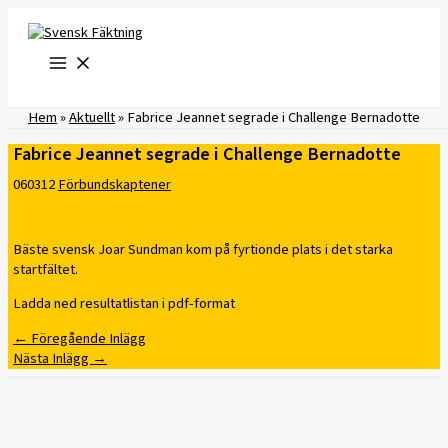
Hoppa
till
innehåll
Hem
»
Aktuellt
»
Fabrice Jeannet segrade i Challenge Bernadotte
Fabrice Jeannet segrade i Challenge Bernadotte
060312
Förbundskaptener
Bäste svensk Joar Sundman kom på fyrtionde plats i det starka
startfältet.
Ladda ned resultatlistan i pdf-format
←
Föregående Inlägg
Nästa Inlägg
→