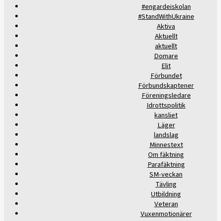
#engardeiskolan
#StandWithUkraine
Aktiva
Aktuellt
aktuellt
Domare
Elit
Förbundet
Förbundskaptener
Föreningsledare
Idrottspolitik
kansliet
Läger
landslag
Minnestext
Om fäktning
Parafäktning
SM-veckan
Tävling
Utbildning
Veteran
Vuxenmotionärer