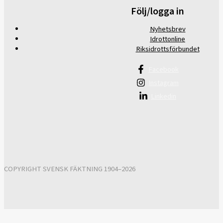
Följ/logga in
Nyhetsbrev
Idrottonline
Riksidrottsförbundet
Facebook
Instagram
Linkedin
COPYRIGHT SVENSK FÄKTNING 1904–2026