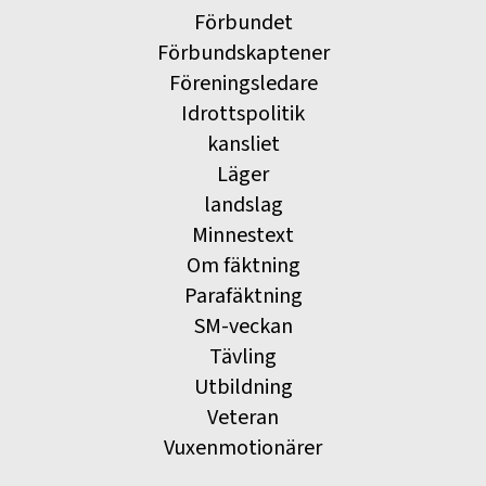
Förbundet
Förbundskaptener
Föreningsledare
Idrottspolitik
kansliet
Läger
landslag
Minnestext
Om fäktning
Parafäktning
SM-veckan
Tävling
Utbildning
Veteran
Vuxenmotionärer