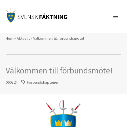
Hoppa
till
innehåll
Hem
»
Aktuellt
»
Välkommen till förbundsmöte!
Välkommen till förbundsmöte!
060324
Förbundskaptener