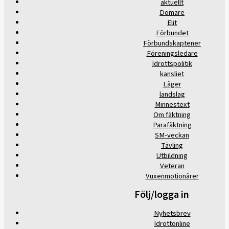
aktuellt
Domare
Elit
Förbundet
Förbundskaptener
Föreningsledare
Idrottspolitik
kansliet
Läger
landslag
Minnestext
Om fäktning
Parafäktning
SM-veckan
Tävling
Utbildning
Veteran
Vuxenmotionärer
Följ/logga in
Nyhetsbrev
Idrottonline