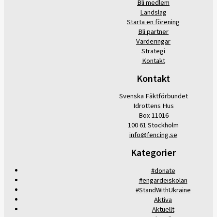
Bli medlem
Landslag
Starta en förening
Bli partner
Värderingar
Strategi
Kontakt
Kontakt
Svenska Fäktförbundet
Idrottens Hus
Box 11016
100 61 Stockholm
info@fencing.se
Kategorier
#donate
#engardeiskolan
#StandWithUkraine
Aktiva
Aktuellt