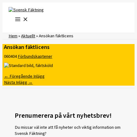
Hoppa
till
innehåll
Hem
»
Aktuellt
»
Ansökan fäktlicens
Ansökan fäktlicens
060404
Förbundskaptener
←
Föregående Inlägg
Nästa Inlägg
→
Prenumerera på vårt nyhetsbrev!
Du missar väl inte att få nyheter och viktig information om
Svensk Fäktning?