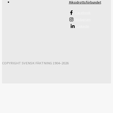
Riksidrottsförbundet
Facebook
Instagram
Linkedin
COPYRIGHT SVENSK FÄKTNING 1904–2026