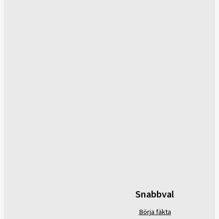
Snabbval
Börja fäkta