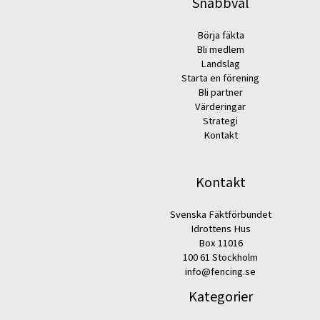
Snabbval
Börja fäkta
Bli medlem
Landslag
Starta en förening
Bli partner
Värderingar
Strategi
Kontakt
Kontakt
Svenska Fäktförbundet
Idrottens Hus
Box 11016
100 61 Stockholm
info@fencing.se
Kategorier