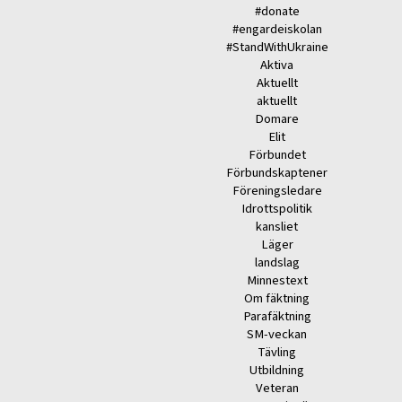
#donate
#engardeiskolan
#StandWithUkraine
Aktiva
Aktuellt
aktuellt
Domare
Elit
Förbundet
Förbundskaptener
Föreningsledare
Idrottspolitik
kansliet
Läger
landslag
Minnestext
Om fäktning
Parafäktning
SM-veckan
Tävling
Utbildning
Veteran