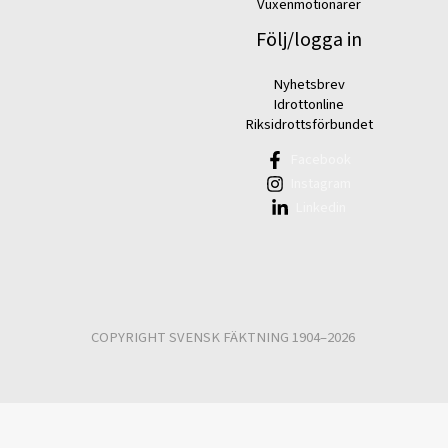
Vuxenmotionärer
Följ/logga in
Nyhetsbrev
Idrottonline
Riksidrottsförbundet
Facebook
Instagram
Linkedin
COPYRIGHT SVENSK FÄKTNING 1904–2026