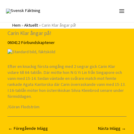
Hoppa
till
innehåll
Hem
»
Aktuellt
»
Carin Klar ångar på!
Carin Klar ångar på!
060412
Förbundskaptener
Efter en knackig första omgång med 2 segrar gick Carin Klar
vidare till 64-tablån. Där mötte hon N G Yi Lin från Singapore och
vann med 15-14. Sedan väntade en svårare match mot femte
rankade Agata Kantorska där Carin överraskande vann med 15-13.
I 16-tablån möter hon österrikiskan Silvia Kleinbrod senare under
förmiddagen.
/Göran Flodström
←
Föregående Inlägg
Nästa Inlägg
→