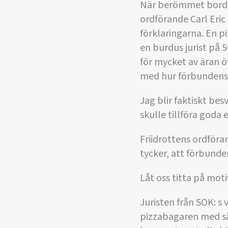
När berömmet borde s
ordförande Carl Eric
förklaringarna. En pi
en burdus jurist på 5
för mycket av äran ö
med hur förbundens 
Jag blir faktiskt besv
skulle tillföra god
Friidrottens ordföra
tycker, att förbunden
Låt oss titta på mot
Juristen från SOK: 
pizzabagaren med säl