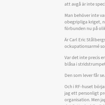
att avgå är inte speci
Man behöver inte vara
obegripliga kriget, 
förbunden nu på olika
Är Carl Eric Stålber
ockupationsarmé so
Var det inte precis
blåsa i stridstrumpe
Den som lever får se.
Och i RF-huset bör
jag ett personligt p
organisation. Men ja