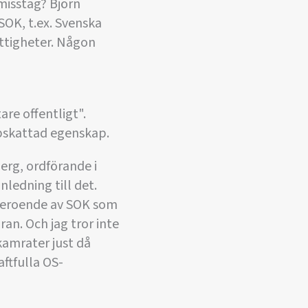
 misstag? Björn
OK, t.ex. Svenska
ättigheter. Någon
are offentligt".
ppskattad egenskap.
berg, ordförande i
nledning till det.
å beroende av SOK som
äran. Och jag tror inte
kamrater just då
aftfulla OS-