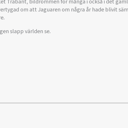
ket Trabant, bildrömmen för många i också i det gam
vertygad om att Jaguaren om några år hade blivit sä
re.
en slapp världen se.