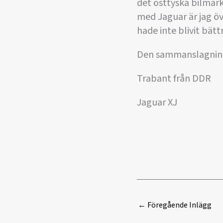
det östtyska bilmär
med Jaguar är jag ö
hade inte blivit bätt
Den sammanslagning
Trabant från DDR
Jaguar XJ
←
Föregående Inlägg