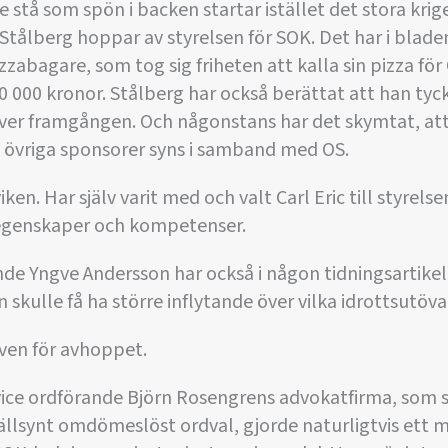
tå som spön i backen startar istället det stora krig
 Stålberg hoppar av styrelsen för SOK. Det har i blad
zzabagare, som tog sig friheten att kalla sin pizza för
0 000 kronor. Stålberg har också berättat att han tyck
ver framgången. Och någonstans har det skymtat, att 
övriga sponsorer syns i samband med OS.
iken. Har själv varit med och valt Carl Eric till styrels
a egenskaper och kompetenser.
nde Yngve Andersson har också i någon tidningsartikel
 skulle få ha större inflytande över vilka idrottsutöv
iven för avhoppet.
s vice ordförande Björn Rosengrens advokatfirma, so
lsynt omdömeslöst ordval, gjorde naturligtvis ett m