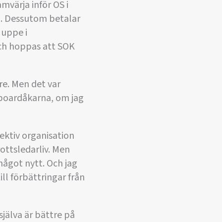
mvärja inför OS i
00. Dessutom betalar
 uppe i
och hoppas att SOK
re. Men det var
wboardåkarna, om jag
ektiv organisation
rottsledarliv. Men
något nytt. Och jag
ill förbättringar från
 själva är bättre på