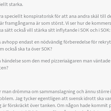
ellt starka.
 speciellt konspiratorisk för att ana andra skäl till de
när framgångarna är som störst. Vi ser hur de kommersi
 sätt också vill stärka sitt inflytande i SOK och i SOK: 
gs avhopp endast en nödvändig förberedelse för rekry
m också ska ta över SOK?
 en händelse som den med pizzeriaägaren man väntade 
ten?
jar man drömma om sammanslagning och ännu större 
roblem. Jag tycker egentligen att svensk idrott ska v
g är förskräckt över tanken. Om någon hade kommit på