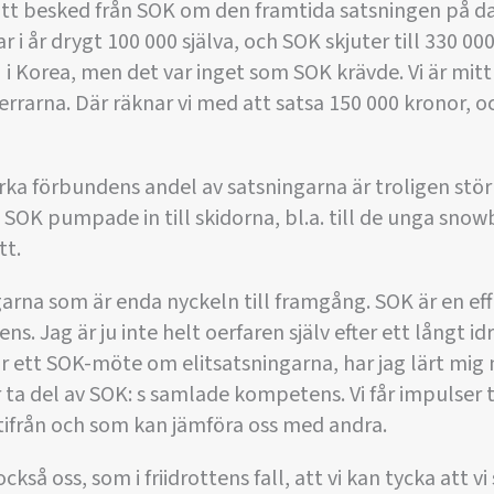
glatt besked från SOK om den framtida satsningen på da
r i år drygt 100 000 själva, och SOK skjuter till 330 0
VM i Korea, men det var inget som SOK krävde. Vi är mitt
rrarna. Där räknar vi med att satsa 150 000 kronor, 
ka förbundens andel av satsningarna är troligen stör
SOK pumpade in till skidorna, bl.a. till de unga sno
tt.
arna som är enda nyckeln till framgång. SOK är en eff
 Jag är ju inte helt oerfaren själv efter ett långt id
r ett SOK-möte om elitsatsningarna, har jag lärt mig 
år ta del av SOK: s samlade kompetens. Vi får impulser t
tifrån och som kan jämföra oss med andra.
ckså oss, som i friidrottens fall, att vi kan tycka att vi