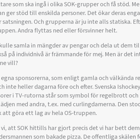
tare som ska ingå i olika SOK-grupper och få stöd. Men
n ger stöd till enskilda personer. Det ökar deras e
 satsningen. Och grupperna är ju inte alls statiska. Eft
pen. Andra flyttas ned eller försvinner helt.
kulle samla in mängder av pengar och dela ut dem ti
kså på individnivå är främmande för mej. Men är det in
ne vill?
e egna sponsorerna, som enligt gamla och välkända regl
 inte heller dagarna före och efter. Svenska Ishock
orer i TV-rutorna står som symbol för regelbrott oc
glädjen med andra, t.ex. med curlingdamerna. Den stod 
k att göra ett lag av hela OS-truppen.
 vi, att SOK hittills har gjort precis det vi har bett 
ersmannen som bakade pizza. De offentliga skälen fö