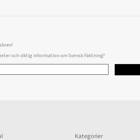
sbrev!
yheter och viktig information om Svensk Fäktning?
l
Kategorier