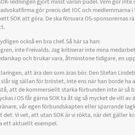
i SOK-ledningen gjort minst varsin pudel. Vem gör inte
advokatfirma gör precis det IOC och medlemmarna i S
ett SOK att göra. De ska försvara OS-sponsorernas r
t.
ydligen också en bra chef. Så här sa han:
ren, inte Freivalds. Jag kritiserar inte mina medarbet
ledarskap och brukar vara, åtminstone tidigare, en u
rklaringen, att ära den som äras bör. Den Stefan Linde
lår sig sällan för bröstet, inte ens när han borde ha a
rstå, att de kommersiellt starka förbunden inte är s
yckas i OS får gärna SOK ta åt sig så mycket de vill av 
tränare, vår egen förbundskapten eller sparrande lag
det. Vi vet, att utan SOK är vi rökta, när det gäller kr
ta ett aktuellt exempel.