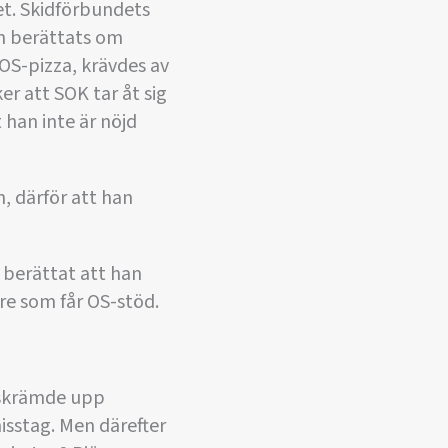
et. Skidförbundets
en berättats om
 OS-pizza, krävdes av
er att SOK tar åt sig
han inte är nöjd
en, därför att han
 berättat att han
are som får OS-stöd.
m skrämde upp
isstag. Men därefter