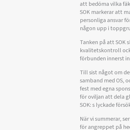
att bedöma vilka fäk
SOK markerar att ma
personliga ansvar för
någon upp i toppgrup
Tanken på att SOK s
kvalitetskontroll oc
förbunden innerst in
Till sist något om d
samband med OS, och
fest med egna spons
för oviljan att dela 
SOK: s lyckade försö
När vi summerar, ser
för angreppet på hed