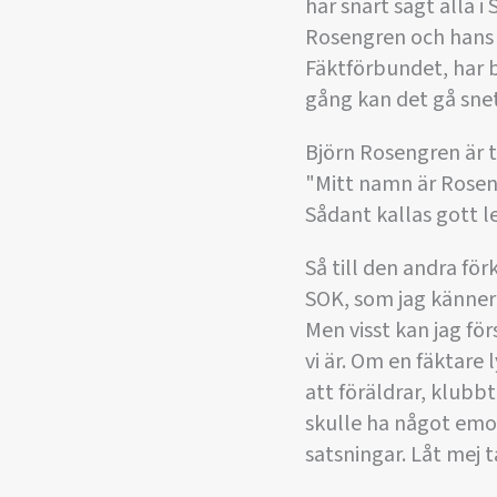
har snart sagt alla 
Rosengren och hans 
Fäktförbundet, har b
gång kan det gå snet
Björn Rosengren är t
"Mitt namn är Roseng
Sådant kallas gott 
Så till den andra fö
SOK, som jag känner s
Men visst kan jag fö
vi är. Om en fäktare l
att föräldrar, klubb
skulle ha något emot 
satsningar. Låt mej 