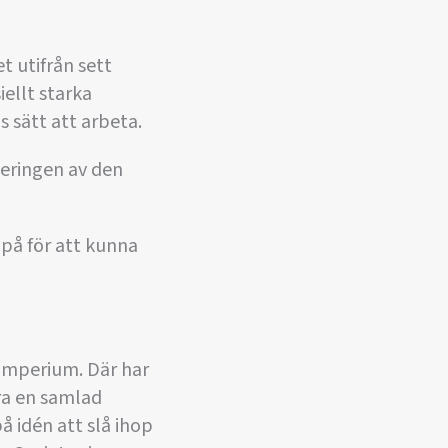
t utifrån sett
ellt starka
s sätt att arbeta.
teringen av den
på för att kunna
imperium. Där har
ara en samlad
 idén att slå ihop