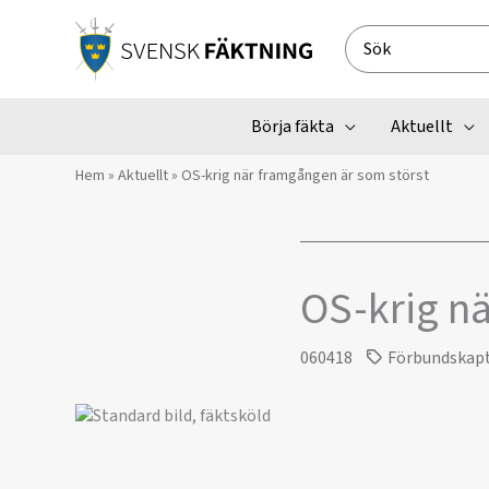
Hoppa
till
Search
innehåll
for:
Börja fäkta
Aktuellt
Hem
»
Aktuellt
»
OS-krig när framgången är som störst
OS-krig nä
060418
Förbundskap