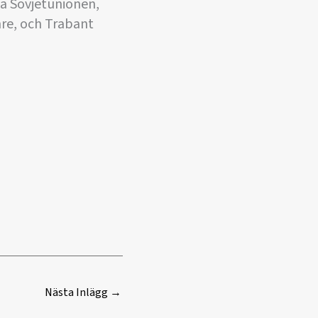
la Sovjetunionen,
mre, och Trabant
Nästa Inlägg
→