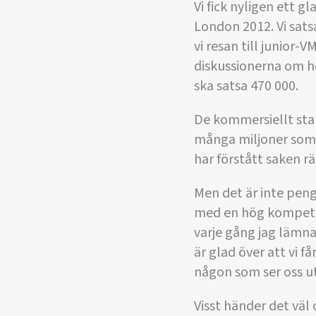
Vi fick nyligen ett 
London 2012. Vi satsa
vi resan till junior-
diskussionerna om he
ska satsa 470 000.
De kommersiellt star
många miljoner som 
har förstått saken rä
Men det är inte peng
med en hög kompetens.
varje gång jag lämna
är glad över att vi f
någon som ser oss u
Visst händer det väl o