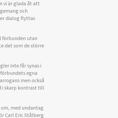
 vi är glada åt att
ngagemang och
er dialog flyttas
ll förbunden utan
te det som de större
er inte får synas i
eyförbundets egna
h arrogans men också
i skarp kontrast till
dem om, med undantag
r Carl Eric Stålberg