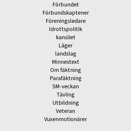
Förbundet
Förbundskaptener
Föreningsledare
Idrottspolitik
kansliet
Läger
landslag
Minnestext
Om fäktning
Parafäktning
SM-veckan
Tävling
Utbildning
Veteran
Vuxenmotionärer