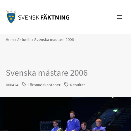
Hoppa
till
innehåll
Hem
»
Aktuellt
»
Svenska mästare 2006
Svenska mästare 2006
060424
Förbundskaptener
Resultat