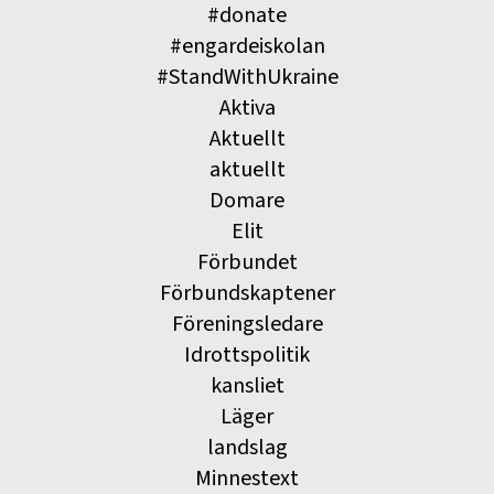
#donate
#engardeiskolan
#StandWithUkraine
Aktiva
Aktuellt
aktuellt
Domare
Elit
Förbundet
Förbundskaptener
Föreningsledare
Idrottspolitik
kansliet
Läger
landslag
Minnestext