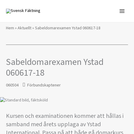
Hoppa
till
innehåll
Hem
»
Aktuellt
»
Sabeldomarexamen Ystad 060617-18
Sabeldomarexamen Ystad
060617-18
060504
Förbundskaptener
Kursen och examinationen kommer att hållas i
samband med årets upplaga av Ystad
International. Passa på att både gå domarkurs