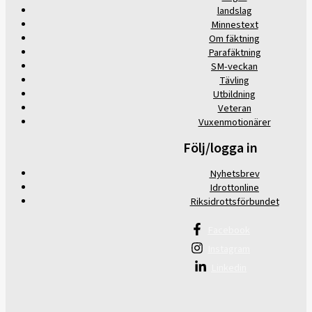
landslag
Minnestext
Om fäktning
Parafäktning
SM-veckan
Tävling
Utbildning
Veteran
Vuxenmotionärer
Följ/logga in
Nyhetsbrev
Idrottonline
Riksidrottsförbundet
Facebook
Instagram
Linkedin