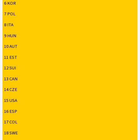
6 KOR
7 POL
8 ITA
9 HUN
10 AUT
11 EST
12 SUI
13 CAN
14 CZE
15 USA
16 ESP
17 COL
18 SWE