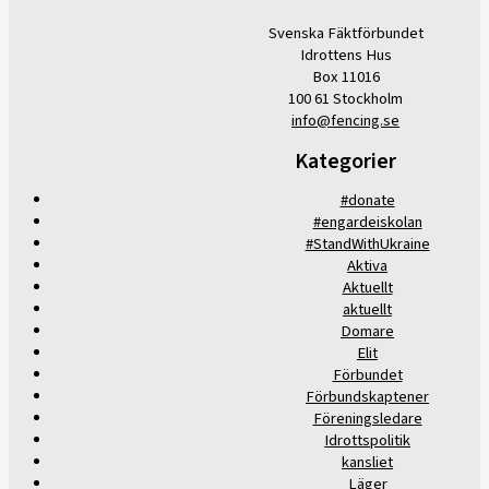
Svenska Fäktförbundet
Idrottens Hus
Box 11016
100 61 Stockholm
info@fencing.se
Kategorier
#donate
#engardeiskolan
#StandWithUkraine
Aktiva
Aktuellt
aktuellt
Domare
Elit
Förbundet
Förbundskaptener
Föreningsledare
Idrottspolitik
kansliet
Läger