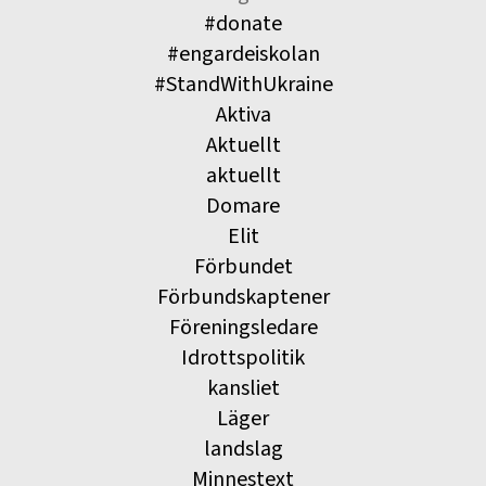
#donate
#engardeiskolan
#StandWithUkraine
Aktiva
Aktuellt
aktuellt
Domare
Elit
Förbundet
Förbundskaptener
Föreningsledare
Idrottspolitik
kansliet
Läger
landslag
Minnestext