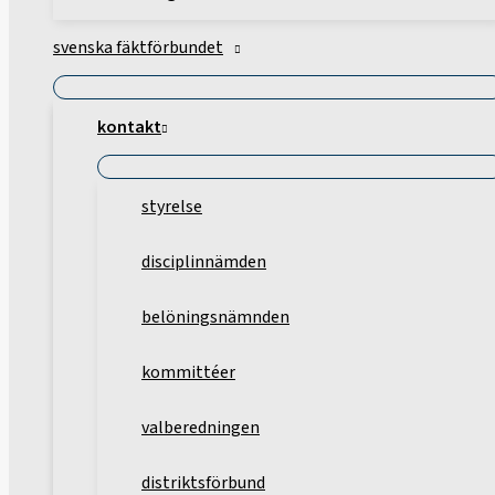
svenska fäktförbundet
kontakt
styrelse
disciplinnämden
belöningsnämnden
kommittéer
valberedningen
distriktsförbund