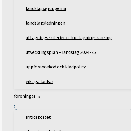
landslagsgrupperna
landslagsledningen
uttagningskriterier och uttagningsranking
utvecklingsplan – landslag 2024-25
uppförandekod och klädpolicy
viktiga länkar
föreningar
fritidskortet