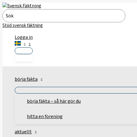
Hoppa
till
Search
innehåll
for:
Stöd svensk fäktning
Logga in
börja fäkta
börja fäkta – så här gör du
hitta en förening
aktuellt