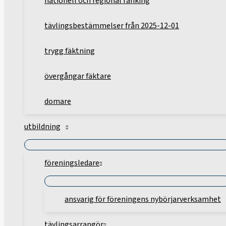
nationell och regional ranking
tävlingsbestämmelser från 2025-12-01
trygg fäktning
övergångar fäktare
domare
utbildning
föreningsledare
ansvarig för föreningens nybörjarverksamhet
tävlingsarrangör