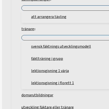
att arrangera tävling
tränare
svensk fäktnings utvecklingsmodell
fäktträning i grupp
lektionsgivning 1 värja
lektionsgivning i florett 1
domarutbildningar
utveckling fäktare eller tränare