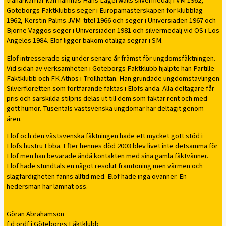
tränarkarriär kan nämnas Hans Lagerwalls silvermedalj i VM 1962,
Göteborgs Fäktklubbs seger i Europamästerskapen för klubblag
1962, Kerstin Palms JVM-titel 1966 och seger i Universiaden 1967 och
Björne Väggös seger i Universiaden 1981 och silvermedalj vid OS i Los
Angeles 1984. Elof ligger bakom otaliga segrar i SM.
Elof intresserade sig under senare år främst för ungdomsfäktningen.
Vid sidan av verksamheten i Göteborgs Fäktklubb hjälpte han Partille
Fäktklubb och FK Athos i Trollhättan. Han grundade ungdomstävlingen
Silverfloretten som fortfarande fäktas i Elofs anda. Alla deltagare får
pris och särskilda stilpris delas ut till dem som fäktar rent och med
gott humör. Tusentals västsvenska ungdomar har deltagit genom
åren.
Elof och den västsvenska fäktningen hade ett mycket gott stöd i
Elofs hustru Ebba. Efter hennes död 2003 blev livet inte detsamma för
Elof men han bevarade ändå kontakten med sina gamla fäktvänner.
Elof hade stundtals en något resolut framtoning men värmen och
slagfärdigheten fanns alltid med. Elof hade inga ovänner. En
hedersman har lämnat oss.
Göran Abrahamson
f d ordf i Göteborgs Fäktklubb