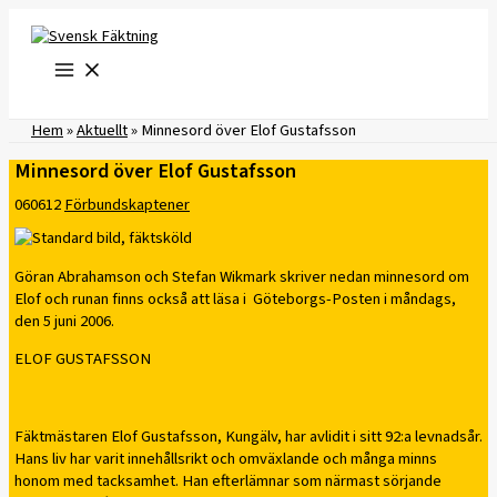
Hoppa
till
innehåll
Hem
»
Aktuellt
»
Minnesord över Elof Gustafsson
Minnesord över Elof Gustafsson
060612
Förbundskaptener
Göran Abrahamson och Stefan Wikmark skriver nedan minnesord om
Elof och runan finns också att läsa i Göteborgs-Posten i måndags,
den 5 juni 2006.
ELOF GUSTAFSSON
Fäktmästaren Elof Gustafsson, Kungälv, har avlidit i sitt 92:a levnadsår.
Hans liv har varit innehållsrikt och omväxlande och många minns
honom med tacksamhet. Han efterlämnar som närmast sörjande