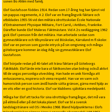
sonen Bo Ahlén med familj.
Elof Gustafsson föddes 1914. Redan som 17-åring tog han tjänst vid
sin pappas regemente, A 2. Elof var en framgångsrik fäktare och
utbildades 1955-56 vid den militära idrottsskolan École Nationale
d'Entrainement Physique Militaire, Fort Carré, i Antibes, Frankrike.
Därefter kunde Elof tituleras Fäktmästare. Vid A 2:s nedläggning 1962
gick Elof i pension från det militära. Han arbetade sedan som
gymnastiklärare och tillsynslärare vid Böskolan, Kärralund m fl skolor.
Elof var en person som gjorde intryck på sin omgivning och många
göteborgare kommer än idag ihåg sin gymnastiklärare Elof
Gustafsson.
Elof började redan på 40-talet att träna fäktare på Göteborgs
Fäktklubb. Elof lärde inte bara ut fäktkonsten utan bidrog också aktivt
till de ungas personliga utveckling. Han hade en unik förmåga att
entusiasmera, inspirera och vinna respekt. Han var en varm och
humoristisk person som ändå kunde sätta gränser, gärna med hjälp av
en vits eller en god historia. Elof var klubbens självklara medelpunkt.
Många har Elof att tacka för sina idrottsliga framgångar, det må vara
på elitnivå eller på det lokala planet. Elof var bl a svensk
landslagstränare vid OS i Mexiko 1968. Bland höjdpunkterna i Elofs