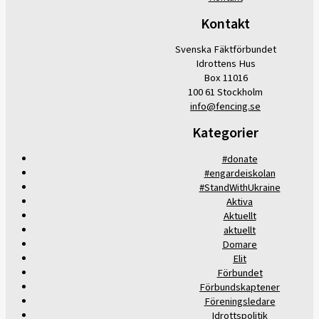
Kontakt
Svenska Fäktförbundet
Idrottens Hus
Box 11016
100 61 Stockholm
info@fencing.se
Kategorier
#donate
#engardeiskolan
#StandWithUkraine
Aktiva
Aktuellt
aktuellt
Domare
Elit
Förbundet
Förbundskaptener
Föreningsledare
Idrottspolitik