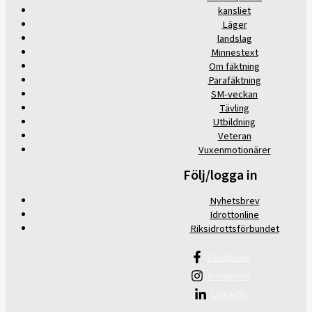
kansliet
Läger
landslag
Minnestext
Om fäktning
Parafäktning
SM-veckan
Tävling
Utbildning
Veteran
Vuxenmotionärer
Följ/logga in
Nyhetsbrev
Idrottonline
Riksidrottsförbundet
Facebook
Instagram
Linkedin