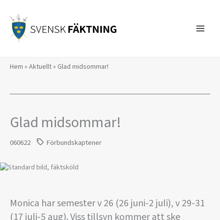
Hoppa
till
innehåll
Hem
»
Aktuellt
»
Glad midsommar!
Glad midsommar!
060622
Förbundskaptener
Monica har semester v 26 (26 juni-2 juli), v 29-31
(17 juli-5 aug). Viss tillsyn kommer att ske