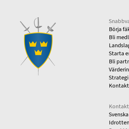
Snabbva
Börja fä
Bli med
Landsla
Starta e
Bli part
Värderi
Strategi
Kontakt
Kontakt
Svenska
Idrotte