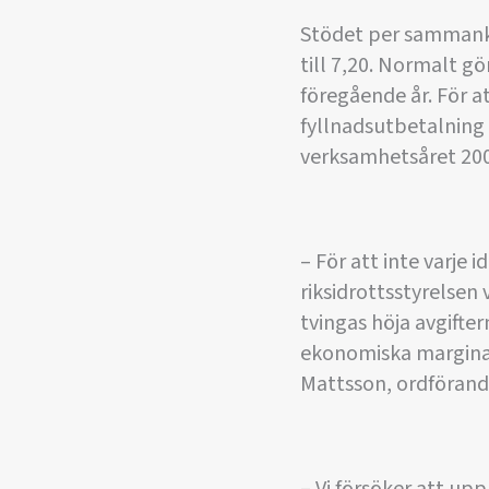
Stödet per sammankom
till 7,20. Normalt gö
föregående år. För a
fyllnadsutbetalning 
verksamhetsåret 200
– För att inte varje 
riksidrottsstyrelsen
tvingas höja avgifte
ekonomiska marginal
Mattsson, ordförande