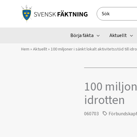
Hoppa
till
Search
innehåll
for:
Börja fäkta
Aktuellt
Hem
»
Aktuellt
»
100 miljoner i sänkt lokalt aktivitetsstöd till idr
100 miljone
idrotten
060703
Förbundskap