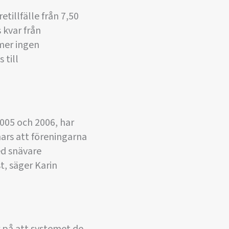
tillfälle från 7,50
 kvar från
mmer ingen
 till
 2005 och 2006, har
nars att föreningarna
ed snävare
, säger Karin