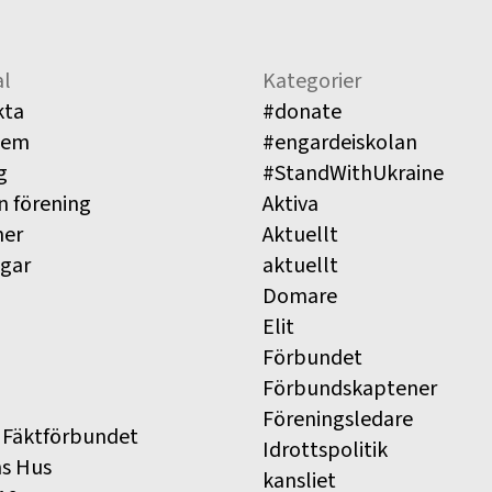
l
Kategorier
kta
#donate
lem
#engardeiskolan
g
#StandWithUkraine
n förening
Aktiva
ner
Aktuellt
ngar
aktuellt
Domare
Elit
Förbundet
Förbundskaptener
Föreningsledare
 Fäktförbundet
Idrottspolitik
ns Hus
kansliet