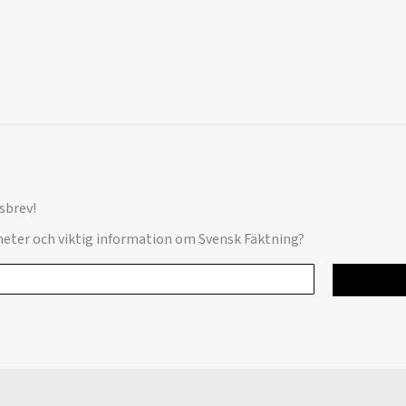
sbrev!
yheter och viktig information om Svensk Fäktning?