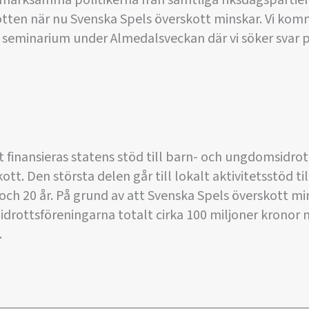
pmärksamma politikerna från samtliga riksdagspartier
drotten när nu Svenska Spels överskott minskar. Vi ko
 seminarium under Almedalsveckan där vi söker svar på
t finansieras statens stöd till barn- och ungdomsidrot
tt. Den största delen går till lokalt aktivitetsstöd ti
ch 20 år. På grund av att Svenska Spels överskott m
idrottsföreningarna totalt cirka 100 miljoner kronor m
.