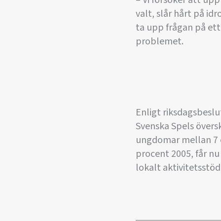
– Vi försöker att up
valt, slår hårt på i
ta upp frågan på ett
problemet.
Enligt riksdagsbeslu
Svenska Spels översko
ungdomar mellan 7 o
procent 2005, får nu 
lokalt aktivitetsstöd