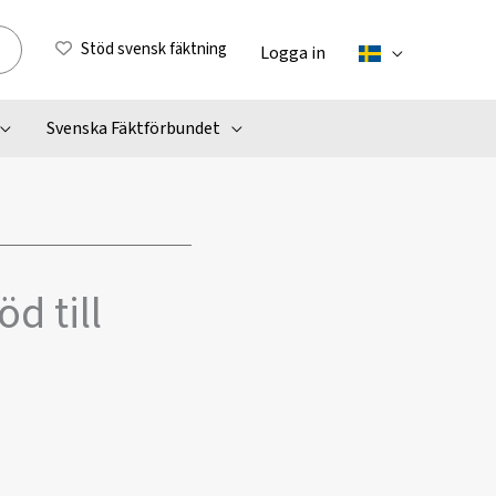
Stöd svensk fäktning
Logga in
Svenska Fäktförbundet
öd till