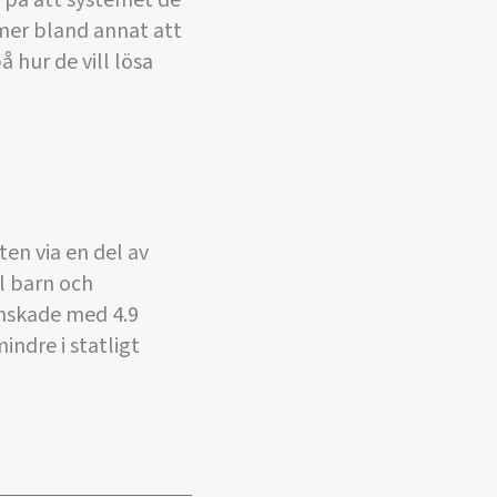
 på att systemet de
mmer bland annat att
 hur de vill lösa
ten via en del av
ll barn och
inskade med 4.9
indre i statligt