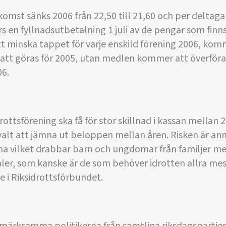
st sänks 2006 från 22,50 till 21,60 och per deltagare
rs en fyllnadsutbetalning 1 juli av de pengar som finns
tt minska tappet för varje enskild förening 2006, ko
att göras för 2005, utan medlen kommer att överföras
6.
idrottsförening ska få för stor skillnad i kassan mellan
 valt att jämna ut beloppen mellan åren. Risken är an
rna vilket drabbar barn och ungdomar från familjer m
er, som kanske är de som behöver idrotten allra mest
 i Riksidrottsförbundet.