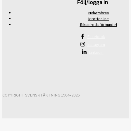
Följ/logga in
Nyhetsbrev
Idrottonline
Riksidrottsförbundet
Facebook
Instagram
Linkedin
COPYRIGHT SVENSK FÄKTNING 1904–2026