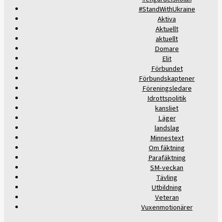
#StandWithUkraine
Aktiva
Aktuellt
aktuellt
Domare
Elit
Förbundet
Förbundskaptener
Föreningsledare
Idrottspolitik
kansliet
Läger
landslag
Minnestext
Om fäktning
Parafäktning
SM-veckan
Tävling
Utbildning
Veteran
Vuxenmotionärer