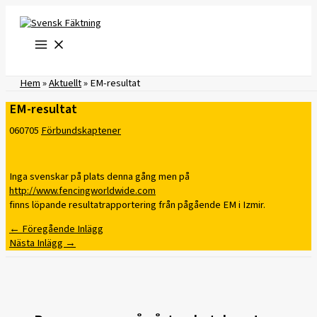
Hoppa
till
innehåll
Hem
»
Aktuellt
»
EM-resultat
EM-resultat
060705
Förbundskaptener
Inga svenskar på plats denna gång men på
http://www.fencingworldwide.com
finns löpande resultatrapportering från pågående EM i Izmir.
←
Föregående Inlägg
Nästa Inlägg
→