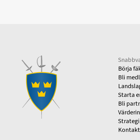
Snabbva
Börja fä
Bli med
Landsla
Starta e
Bli part
Värderi
Strategi
Kontakt