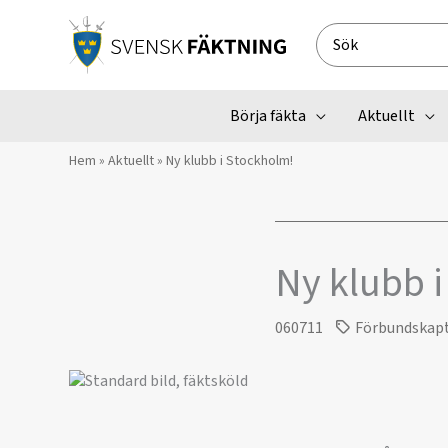
Hoppa
till
Search
innehåll
for:
Börja fäkta
Aktuellt
Hem
»
Aktuellt
»
Ny klubb i Stockholm!
Ny klubb 
060711
Förbundskap