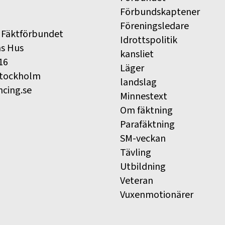
Förbundskaptener
Föreningsledare
 Fäktförbundet
Idrottspolitik
ns Hus
kansliet
16
Läger
Stockholm
landslag
ncing.se
Minnestext
Om fäktning
Parafäktning
SM-veckan
Tävling
Utbildning
Veteran
Vuxenmotionärer