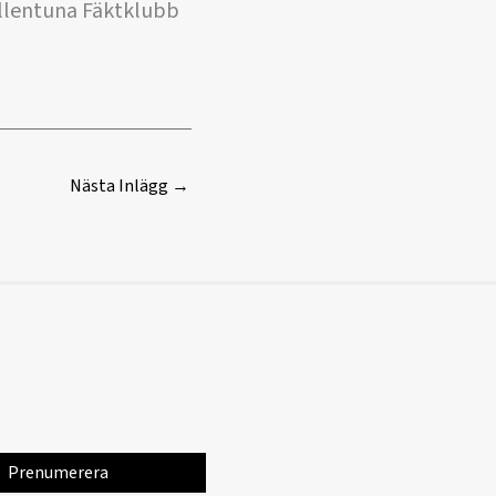
allentuna Fäktklubb
Nästa Inlägg
→