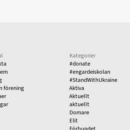
l
Kategorier
kta
#donate
lem
#engardeiskolan
g
#StandWithUkraine
n förening
Aktiva
ner
Aktuellt
ngar
aktuellt
Domare
Elit
Förbundet