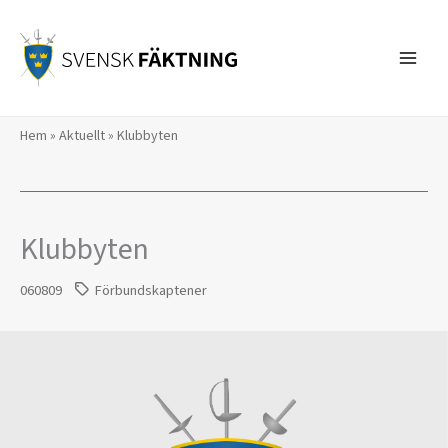
Hoppa
till
innehåll
Hem
»
Aktuellt
»
Klubbyten
Klubbyten
060809
Förbundskaptener