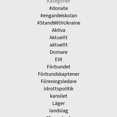
Kategorier
#donate
#engardeiskolan
#StandWithUkraine
Aktiva
Aktuellt
aktuellt
Domare
Elit
Förbundet
Förbundskaptener
Föreningsledare
Idrottspolitik
kansliet
Läger
landslag