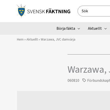
Hoppa
till
Search
innehåll
for:
Börja fäkta
Aktuellt
Hem
»
Aktuellt
»
Warzawa, JVC damvärja
Warzawa, 
060810
Förbundskap