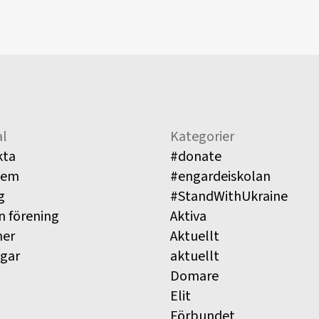
l
Kategorier
kta
#donate
lem
#engardeiskolan
g
#StandWithUkraine
n förening
Aktiva
ner
Aktuellt
ngar
aktuellt
Domare
Elit
Förbundet