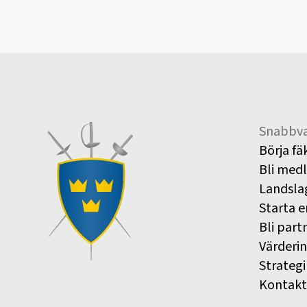
Snabbva
Börja fä
Bli med
Landsla
Starta e
Bli part
Värderi
Strategi
Kontakt