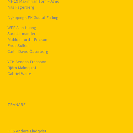
MF 19 Maximilian Törn – Almö
Nils Fagerberg
Nyköpings FK Gustaf Fälting
WFF Alan Huang
Sara Jarmander
Matilda Lord – Ericson
Frida Sollén
Carl – David Österberg
YFK Aeneas Fransson
Björn Malmquist
Gabriel Waite
TRÄNARE
HFS Anders Lindqvist