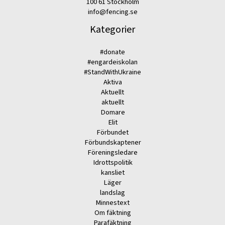
100 61 Stockholm
info@fencing.se
Kategorier
#donate
#engardeiskolan
#StandWithUkraine
Aktiva
Aktuellt
aktuellt
Domare
Elit
Förbundet
Förbundskaptener
Föreningsledare
Idrottspolitik
kansliet
Läger
landslag
Minnestext
Om fäktning
Parafäktning