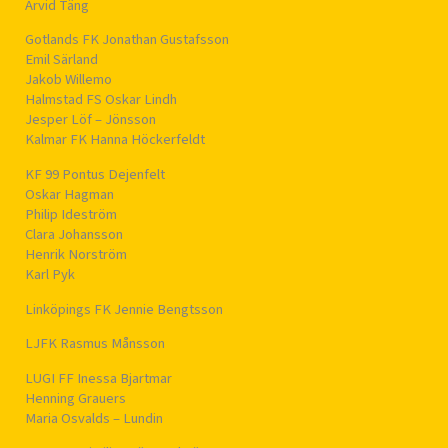
Arvid Täng
Gotlands FK Jonathan Gustafsson
Emil Särland
Jakob Willemo
Halmstad FS Oskar Lindh
Jesper Löf – Jönsson
Kalmar FK Hanna Höckerfeldt
KF 99 Pontus Dejenfelt
Oskar Hagman
Philip Ideström
Clara Johansson
Henrik Norström
Karl Pyk
Linköpings FK Jennie Bengtsson
LJFK Rasmus Månsson
LUGI FF Inessa Bjartmar
Henning Grauers
Maria Osvalds – Lundin