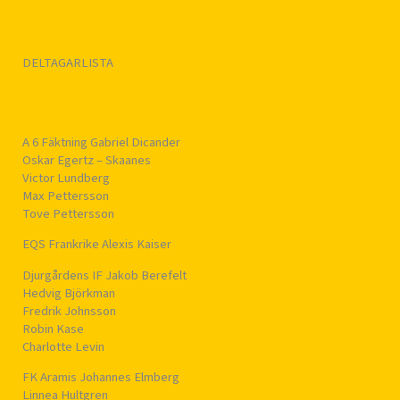
DELTAGARLISTA
A 6 Fäktning Gabriel Dicander
Oskar Egertz – Skaanes
Victor Lundberg
Max Pettersson
Tove Pettersson
EQS Frankrike Alexis Kaiser
Djurgårdens IF Jakob Berefelt
Hedvig Björkman
Fredrik Johnsson
Robin Kase
Charlotte Levin
FK Aramis Johannes Elmberg
Linnea Hultgren