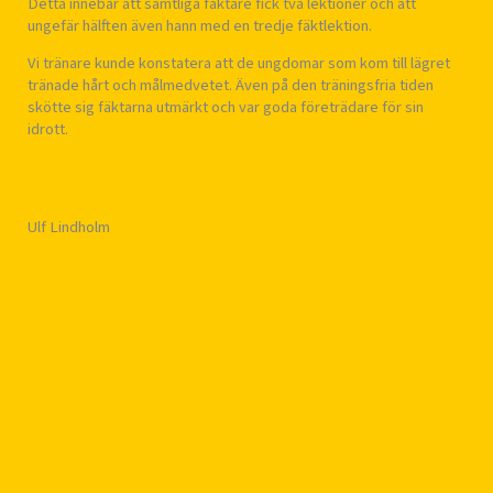
Detta innebar att samtliga fäktare fick två lektioner och att
ungefär hälften även hann med en tredje fäktlektion.
Vi tränare kunde konstatera att de ungdomar som kom till lägret
tränade hårt och målmedvetet. Även på den träningsfria tiden
skötte sig fäktarna utmärkt och var goda företrädare för sin
idrott.
Ulf Lindholm