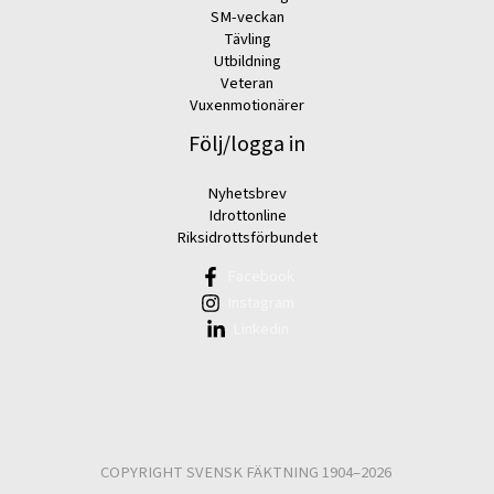
SM-veckan
Tävling
Utbildning
Veteran
Vuxenmotionärer
Följ/logga in
Nyhetsbrev
Idrottonline
Riksidrottsförbundet
Facebook
Instagram
Linkedin
COPYRIGHT SVENSK FÄKTNING 1904–2026