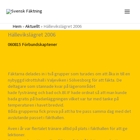
Hoppa
till
innehåll
Hem
»
Aktuellt
»
Hällevikslägret 2006
Hällevikslägret 2006
060815
Förbundskaptener
Fäktarna delades in i två grupper som turades om att åka in till en
nybyggd idrottshall i Valjeviken i Sölvesborg för att fäkta. De
deltagare som stannade kvar på lägerområdet
hade fysträning och bad och.Bl.IF hade ordnat så att man kunde
bada gratis på badanläggningen vilket var tur med tanke på
temperaturen i havet bredvid.
Båda grupperna fick prova på att ha tre pass samma dag med det
avslutande passet i fäkthallen.
Även i år var flertalet tränare alltid på plats i fäkthallen för att ge
lektioner.