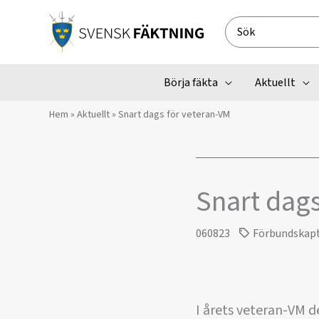
Hoppa
till
Search
innehåll
for:
Börja fäkta
Aktuellt
Hem
»
Aktuellt
»
Snart dags för veteran-VM
Snart dags
060823
Förbundskap
I årets veteran-VM d