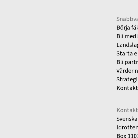
Snabbva
Börja fä
Bli med
Landsla
Starta e
Bli part
Värderi
Strategi
Kontakt
Kontakt
Svenska
Idrotte
Box 110