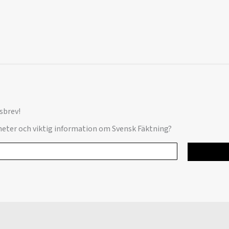
sbrev!
yheter och viktig information om Svensk Fäktning?