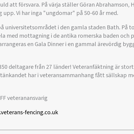
guld att försvara. På värja ställer Göran Abrahamson, 
 upp. Vi har inga "ungdomar" på 50-60 år med.
på universitetsområdet i den gamla staden Bath. På t
hela med mottagning i de antika romerska baden och 
n arrangeras en Gala Dinner i en gammal ärevördig by
0 deltagare från 27 länder! Veteranfäktning är stort 
elittänkandet har i veteransammanhang fått sällskap 
FF veteranansvarig
veterans-fencing.co.uk