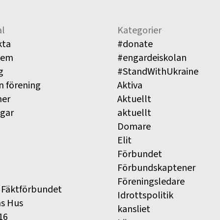
l
Kategorier
kta
#donate
lem
#engardeiskolan
g
#StandWithUkraine
n förening
Aktiva
ner
Aktuellt
ngar
aktuellt
Domare
Elit
Förbundet
Förbundskaptener
Föreningsledare
 Fäktförbundet
Idrottspolitik
ns Hus
kansliet
16