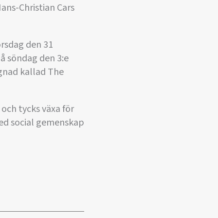
Hans-Christian Cars
orsdag den 31
på söndag den 3:e
ggnad kallad The
och tycks växa för
med social gemenskap