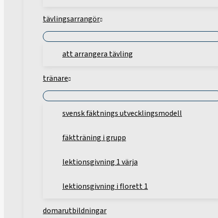
tävlingsarrangör
att arrangera tävling
tränare
svensk fäktnings utvecklingsmodell
fäktträning i grupp
lektionsgivning 1 värja
lektionsgivning i florett 1
domarutbildningar