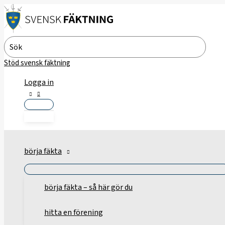
Hoppa
till
innehåll
Search
for:
Stöd svensk fäktning
Logga in
börja fäkta
börja fäkta – så här gör du
hitta en förening