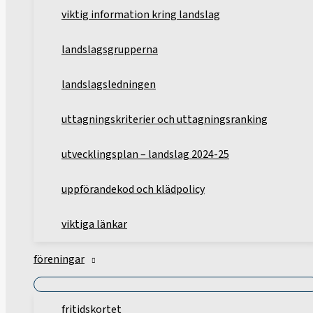
viktig information kring landslag
landslagsgrupperna
landslagsledningen
uttagningskriterier och uttagningsranking
utvecklingsplan – landslag 2024-25
uppförandekod och klädpolicy
viktiga länkar
föreningar
fritidskortet