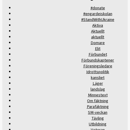
#donate
#engardeiskolan
#StandWithUkraine
Aktiva
Aktuellt
aktuellt
Domare
Elit
Förbundet
Förbundskaptener
Föreningsledare
Idrottspolitik
kansliet
Läger
landslag
Minnestext
Om fäktning
Parafäktning
SM-veckan
Tävling
Utbildning
Veteran