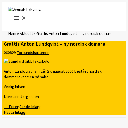
Hoppa
till
innehåll
Hem
»
Aktuellt
»
Grattis Anton Lundqvist – ny nordisk domare
Grattis Anton Lundqvist – ny nordisk domare
060829
Förbundskaptener
Anton Lundqvist har i går 27. august 2006 bestået nordisk
dommereksamen på sabel.
Venlig hilsen
Normann Jørgensen
←
Föregående Inlägg
Nästa Inlägg
→