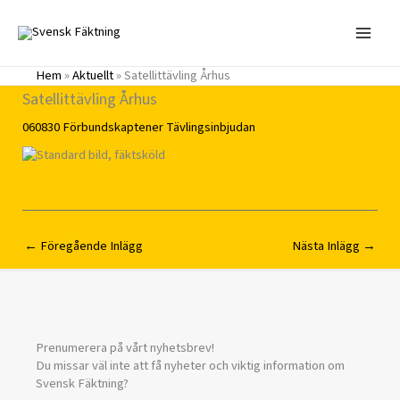
Hoppa
till
innehåll
Hem
»
Aktuellt
»
Satellittävling Århus
Satellittävling Århus
060830
Förbundskaptener
Tävlingsinbjudan
←
Föregående Inlägg
Nästa Inlägg
→
Prenumerera på vårt nyhetsbrev!
Du missar väl inte att få nyheter och viktig information om
Svensk Fäktning?