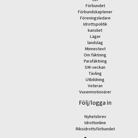
Förbundet
Förbundskaptener
Föreningsledare
Idrottspolitik
kansliet
Läger
landslag
Minnestext
Om fäktning
Parafäktning
SM-veckan
Tävling
Utbildning
Veteran
Vuxenmotionärer
Följ/logga in
Nyhetsbrev
Idrottonline
Riksidrottsförbundet