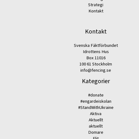
Strategi
Kontakt
Kontakt
Svenska Fäktförbundet
Idrottens Hus
Box 11016
100 61 Stockholm
info@fencing.se
Kategorier
#donate
#engardeiskolan
#StandWithUkraine
Aktiva
Aktuellt
aktuellt
Domare
Elit