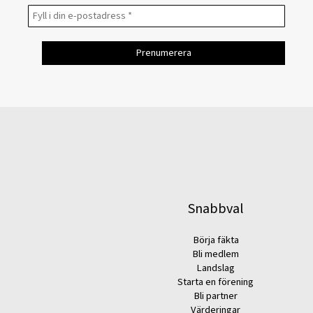
Snabbval
Börja fäkta
Bli medlem
Landslag
Starta en förening
Bli partner
Värderingar