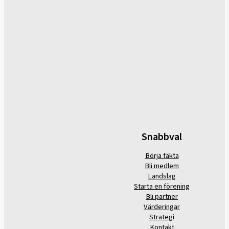
Snabbval
Börja fäkta
Bli medlem
Landslag
Starta en förening
Bli partner
Värderingar
Strategi
Kontakt