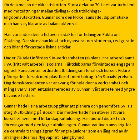
fördela mellan de olika utskotten. Stora delar av 70-talet var turbulent
med motsättningar mellan tävlings- och utbildnings-
ungdomsutskotten. Gunnar som den kloke, sansade, diplomatiske
man han var, klarade av balansakten väl.
Han var under denna tid även redaktör för tidningen Fakta om
Fäktning. Där skrev han klokt och nyanserat om striderna, redigerade
och ibland förkastade ilskna artiklar.
Under 70-talet infördes SIA-verksamheten (skolans inre arbete) samt
FVA (fritt valt arbete) i skolarna. Fäktklubbarna förväntades engagera
sig och konsulenten ordnade utbildningsmaterial och kurser. Vidare
påbörjades försök med plastflorett med bidrag från Socialstyrelsen.
Ungdomskonsulenten var ansvarig för hela denna verksamhet och
många var vi som entusiasmerades av Gunnar i vårt arbete med yngre
blivande fäktare.
Gunnar hade i sina arbetsuppgifter att planera och genomföra SvFFs
steg 3-utbildning på Bosön. Där medverkade han utöver att vara
kurschef även med ledarskapsutbildning. Han bistod distrikt och
föreningar med den lägre utbildningen. Gunnar var även ansvarig för
de centrala träningslägren för yngre juniorer som en lång rad av år
arrangerades hos flygvapnet i Ljungbyhed.