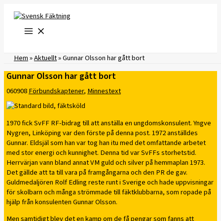
Hoppa
till
innehåll
Hem
»
Aktuellt
»
Gunnar Olsson har gått bort
Gunnar Olsson har gått bort
060908
Förbundskaptener
,
Minnestext
1970 fick SvFF RF-bidrag till att anställa en ungdomskonsulent. Yngve
Nygren, Linköping var den förste på denna post. 1972 anställdes
Gunnar. Eldsjäl som han var tog han itu med det omfattande arbetet
med stor energi och kunnighet. Denna tid var SvFFs storhetstid.
Herrvärjan vann bland annat VM guld och silver på hemmaplan 1973.
Det gällde att ta till vara på framgångarna och den PR de gav.
Guldmedaljören Rolf Edling reste runt i Sverige och hade uppvisningar
för skolbarn och många strömmade till fäktklubbarna, som ropade på
hjälp från konsulenten Gunnar Olsson.
Men samtidigt blev det en kamp om de få pengar som fanns att