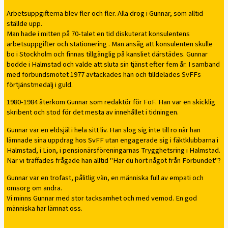
Arbetsuppgifterna blev fler och fler. Alla drog i Gunnar, som alltid
ställde upp.
Man hade i mitten på 70-talet en tid diskuterat konsulentens
arbetsuppgifter och stationering . Man ansåg att konsulenten skulle
bo i Stockholm och finnas tillgänglig på kansliet därstädes. Gunnar
bodde i Halmstad och valde att sluta sin tjänst efter fem år. I samband
med förbundsmötet 1977 avtackades han och tilldelades SvFFs
förtjänstmedalj i guld.
1980-1984 återkom Gunnar som redaktör för FoF. Han var en skicklig
skribent och stod för det mesta av innehållet i tidningen.
Gunnar var en eldsjäl i hela sitt liv. Han slog sig inte till ro när han
lämnade sina uppdrag hos SvFF utan engagerade sig i fäktklubbarna i
Halmstad, i Lion, i pensionärsföreningarnas Trygghetsring i Halmstad.
När vi träffades frågade han alltid "Har du hört något från Förbundet"?
Gunnar var en trofast, pålitlig vän, en människa full av empati och
omsorg om andra.
Vi minns Gunnar med stor tacksamhet och med vemod. En god
människa har lämnat oss.