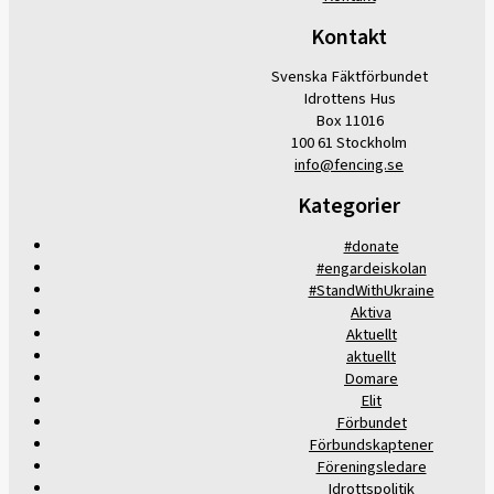
Kontakt
Svenska Fäktförbundet
Idrottens Hus
Box 11016
100 61 Stockholm
info@fencing.se
Kategorier
#donate
#engardeiskolan
#StandWithUkraine
Aktiva
Aktuellt
aktuellt
Domare
Elit
Förbundet
Förbundskaptener
Föreningsledare
Idrottspolitik