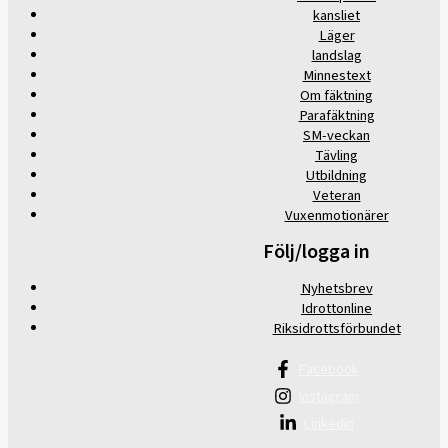
kansliet
Läger
landslag
Minnestext
Om fäktning
Parafäktning
SM-veckan
Tävling
Utbildning
Veteran
Vuxenmotionärer
Följ/logga in
Nyhetsbrev
Idrottonline
Riksidrottsförbundet
Facebook
Instagram
Linkedin