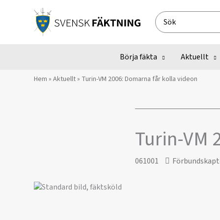
Hoppa
till
Search
innehåll
for:
Börja fäkta
Aktuellt
Hem
»
Aktuellt
»
Turin-VM 2006: Domarna får kolla videon
Turin-VM 
061001
Förbundskapt