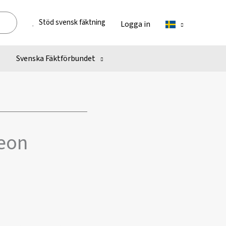
Stöd svensk fäktning
Logga in
Svenska Fäktförbundet
deon