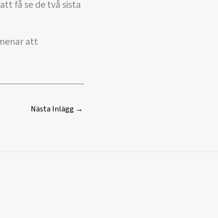
tt få se de två sista
 menar att
Nästa Inlägg
→