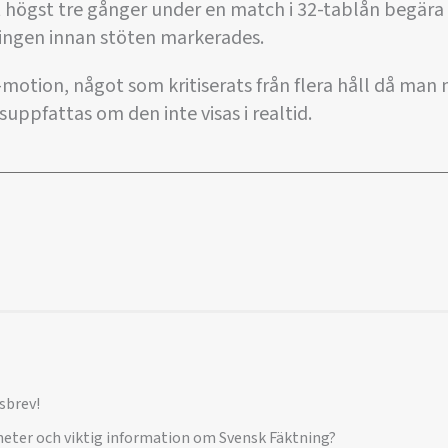
t högst tre gånger under en match i 32-tablån begära a
ingen innan stöten markerades.
w-motion, något som kritiserats från flera håll då man
uppfattas om den inte visas i realtid.
sbrev!
yheter och viktig information om Svensk Fäktning?