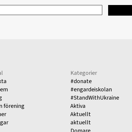
l
Kategorier
kta
#donate
lem
#engardeiskolan
g
#StandWithUkraine
n förening
Aktiva
ner
Aktuellt
ngar
aktuellt
Domare