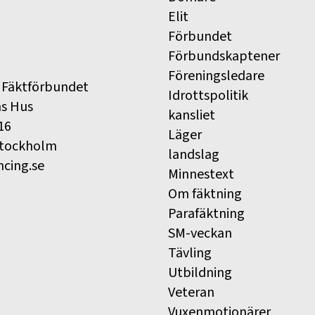
Elit
Förbundet
Förbundskaptener
Föreningsledare
 Fäktförbundet
Idrottspolitik
ns Hus
kansliet
16
Läger
Stockholm
landslag
ncing.se
Minnestext
Om fäktning
Parafäktning
SM-veckan
Tävling
Utbildning
Veteran
Vuxenmotionärer