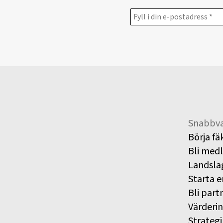
Snabbva
Börja fä
Bli med
Landsla
Starta e
Bli part
Värderi
Strategi