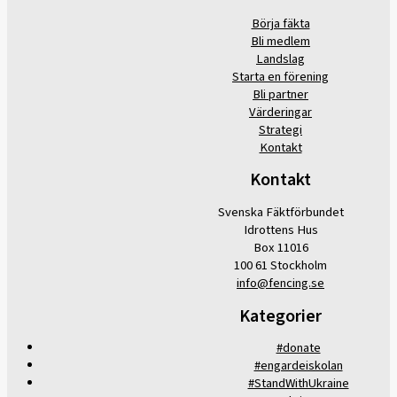
Börja fäkta
Bli medlem
Landslag
Starta en förening
Bli partner
Värderingar
Strategi
Kontakt
Kontakt
Svenska Fäktförbundet
Idrottens Hus
Box 11016
100 61 Stockholm
info@fencing.se
Kategorier
#donate
#engardeiskolan
#StandWithUkraine