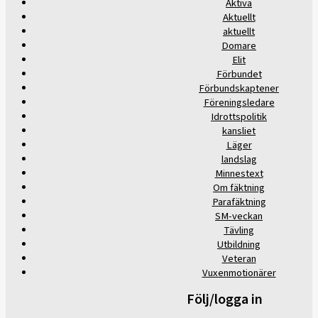
Aktiva
Aktuellt
aktuellt
Domare
Elit
Förbundet
Förbundskaptener
Föreningsledare
Idrottspolitik
kansliet
Läger
landslag
Minnestext
Om fäktning
Parafäktning
SM-veckan
Tävling
Utbildning
Veteran
Vuxenmotionärer
Följ/logga in