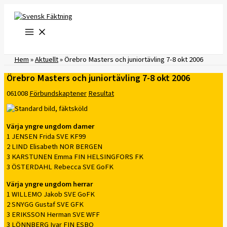
Hoppa
till
innehåll
Hem
»
Aktuellt
»
Örebro Masters och juniortävling 7-8 okt 2006
Örebro Masters och juniortävling 7-8 okt 2006
061008
Förbundskaptener
Resultat
Värja yngre ungdom damer
1 JENSEN Frida SVE KF99
2 LIND Elisabeth NOR BERGEN
3 KARSTUNEN Emma FIN HELSINGFORS FK
3 ÖSTERDAHL Rebecca SVE GoFK
Värja yngre ungdom herrar
1 WILLEMO Jakob SVE GoFK
2 SNYGG Gustaf SVE GFK
3 ERIKSSON Herman SVE WFF
3 LÖNNBERG Ivar FIN ESBO