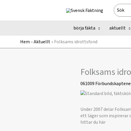
Hoppa
Search
till
for:
innehåll
börja fäkta
aktuellt
Hem
»
Aktuellt
»
Folksams idrottsfond
Folksams idro
061009
Förbundskaptene
Under 2007 delar Folksams
ett läger som inspirerar o
hittar du här