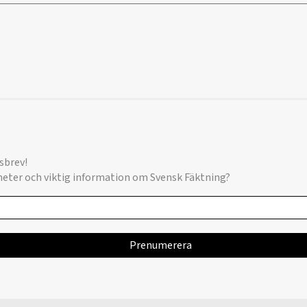
sbrev!
yheter och viktig information om Svensk Fäktning?