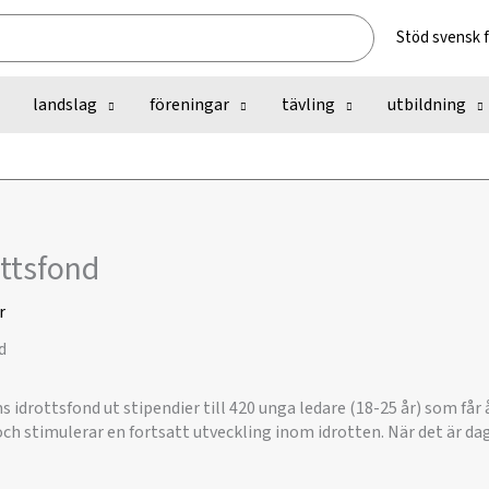
Stöd svensk 
landslag
föreningar
tävling
utbildning
ttsfond
r
 idrottsfond ut stipendier till 420 unga ledare (18-25 år) som får
ch stimulerar en fortsatt utveckling inom idrotten. När det är dags