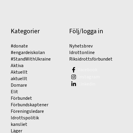
Kategorier
Följ/logga in
#donate
Nyhetsbrev
#engardeiskolan
Idrottonline
#StandWithUkraine
Riksidrottsförbundet
Aktiva
Facebook
Aktuellt
Instagram
aktuellt
Linkedin
Domare
Elit
Förbundet
Förbundskaptener
Föreningsledare
Idrottspolitik
kansliet
Läger