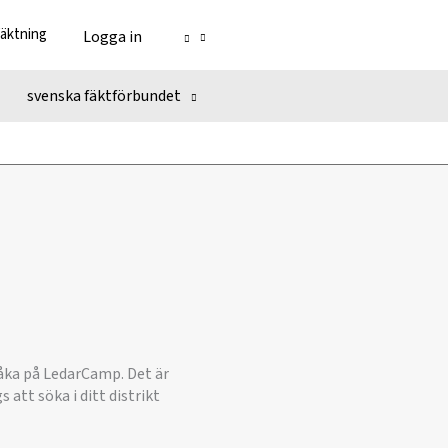
fäktning
Logga in
svenska fäktförbundet
 åka på LedarCamp. Det är
 att söka i ditt distrikt