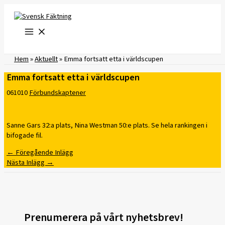
Hoppa
till
innehåll
Hem
»
Aktuellt
»
Emma fortsatt etta i världscupen
Emma fortsatt etta i världscupen
061010
Förbundskaptener
Sanne Gars 32:a plats, Nina Westman 50:e plats. Se hela rankingen i
bifogade fil.
←
Föregående Inlägg
Nästa Inlägg
→
Prenumerera på vårt nyhetsbrev!