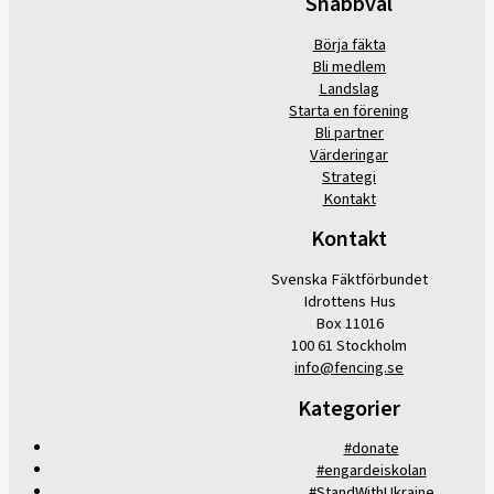
Snabbval
Börja fäkta
Bli medlem
Landslag
Starta en förening
Bli partner
Värderingar
Strategi
Kontakt
Kontakt
Svenska Fäktförbundet
Idrottens Hus
Box 11016
100 61 Stockholm
info@fencing.se
Kategorier
#donate
#engardeiskolan
#StandWithUkraine