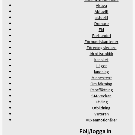
Aktiva
Aktuellt
aktuellt
Domare
Elit
Förbundet
Förbundskaptener
Föreningsledare
Idrottspolitik
kansliet
Läger
landslag
Minnestext
Om fäktning
Parafäktning
SM-veckan
Tävling
Utbildning
Veteran
Vuxenmotionärer
Följ/logga in