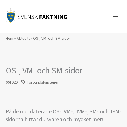
Hoppa
till
innehåll
Hem
»
Aktuellt
»
OS-, VM- och SM-sidor
OS-, VM- och SM-sidor
061020
Förbundskaptener
På de uppdaterade OS-, VM-, JVM-, SM- och JSM-
sidorna hittar du svaren och mycket mer!