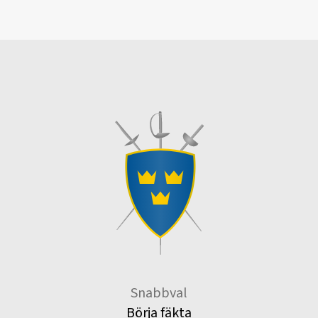
Snabbval
Börja fäkta