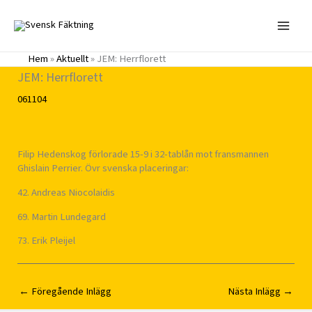
Hoppa
till
innehåll
Hem
»
Aktuellt
»
JEM: Herrflorett
JEM: Herrflorett
061104
Filip Hedenskog förlorade 15-9 i 32-tablån mot fransmannen
Ghislain Perrier. Övr svenska placeringar:
42. Andreas Niocolaidis
69. Martin Lundegard
73. Erik Pleijel
←
Föregående Inlägg
Nästa Inlägg
→