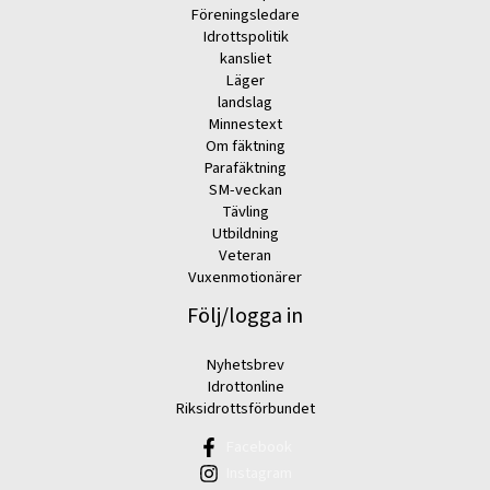
Föreningsledare
Idrottspolitik
kansliet
Läger
landslag
Minnestext
Om fäktning
Parafäktning
SM-veckan
Tävling
Utbildning
Veteran
Vuxenmotionärer
Följ/logga in
Nyhetsbrev
Idrottonline
Riksidrottsförbundet
Facebook
Instagram