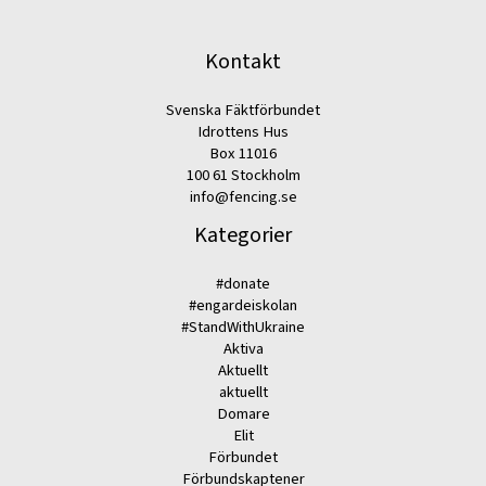
Kontakt
Svenska Fäktförbundet
Idrottens Hus
Box 11016
100 61 Stockholm
info@fencing.se
Kategorier
#donate
#engardeiskolan
#StandWithUkraine
Aktiva
Aktuellt
aktuellt
Domare
Elit
Förbundet
Förbundskaptener