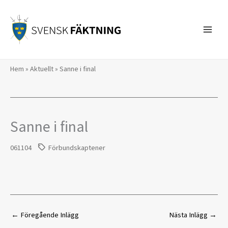
Hoppa
till
innehåll
Hem
»
Aktuellt
»
Sanne i final
Sanne i final
061104
Förbundskaptener
←
Föregående Inlägg
Nästa Inlägg
→