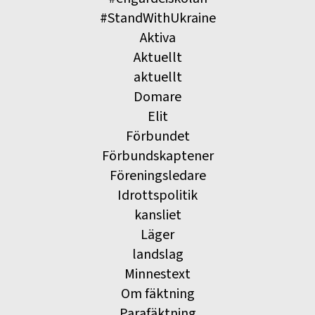
#StandWithUkraine
Aktiva
Aktuellt
aktuellt
Domare
Elit
Förbundet
Förbundskaptener
Föreningsledare
Idrottspolitik
kansliet
Läger
landslag
Minnestext
Om fäktning
Parafäktning