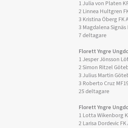
1 Julia von Platen 
2 Linnea Hultgren F
3 Kristina Öberg FK 
3 Magdalena Signäs
7 deltagare
Florett Yngre Ungd
1 Jesper Jönsson Lö
2 Simon Ritzel Göte
3 Julius Martin Göte
3 Roberto Cruz MF1
25 deltagare
Florett Yngre Ung
1 Lotta Wikenborg 
2 Larisa Dordevic FK