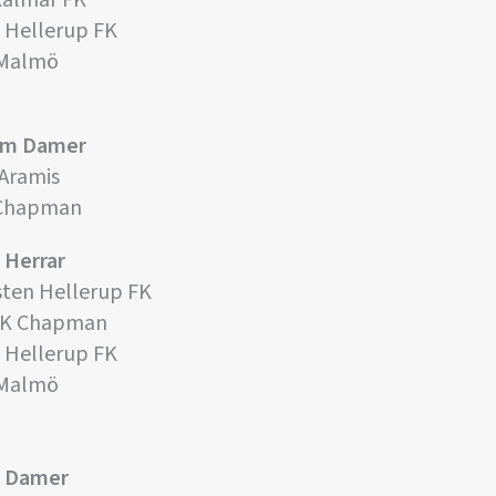
Kalmar FK
 Hellerup FK
 Malmö
dom Damer
 Aramis
K Chapman
 Herrar
sten Hellerup FK
 FK Chapman
 Hellerup FK
 Malmö
r Damer