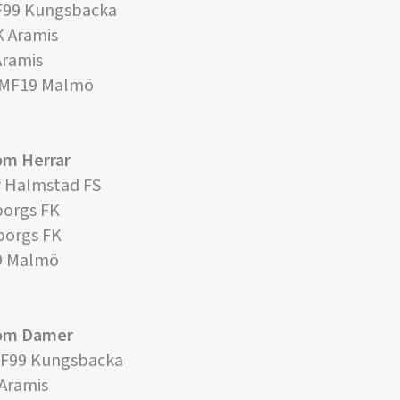
KF99 Kungsbacka
K Aramis
Aramis
 MF19 Malmö
om Herrar
f Halmstad FS
borgs FK
borgs FK
9 Malmö
dom Damer
KF99 Kungsbacka
 Aramis