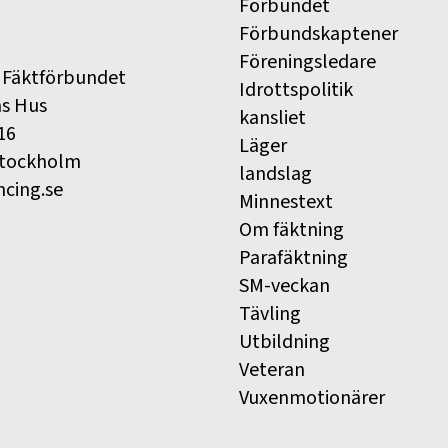
Förbundet
Förbundskaptener
Föreningsledare
 Fäktförbundet
Idrottspolitik
ns Hus
kansliet
16
Läger
Stockholm
landslag
ncing.se
Minnestext
Om fäktning
Parafäktning
SM-veckan
Tävling
Utbildning
Veteran
Vuxenmotionärer