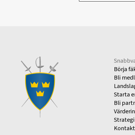
Snabbva
Börja fä
Bli med
Landsla
Starta e
Bli part
Värderi
Strategi
Kontakt