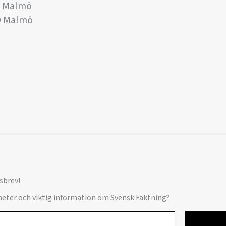
9 Malmö
19 Malmö
sbrev!
yheter och viktig information om Svensk Fäktning?