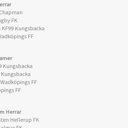
errar
K Chapman
ungby FK
m KF99 Kungsbacka
Wadköpings FF
Damer
99 Kungsbacka
 Kungsbacka
n Wadköpings FF
öpings FF
om Herrar
sten Hellerup FK