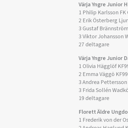
Värja Yngre Junior H
1 Philip Karlsson F
2 Erik Österberg Lj
3 Gustaf Brännströ
3 Viktor Johansson 
27 deltagare
Värja Yngre Junior 
1 Olivia Hägglöf KF
2 Emma Väggö KF99
3 Andrea Pettersso
3 Frida Sollén Wadk
19 deltagare
Florett Äldre Ungd
1 Frederik von der O