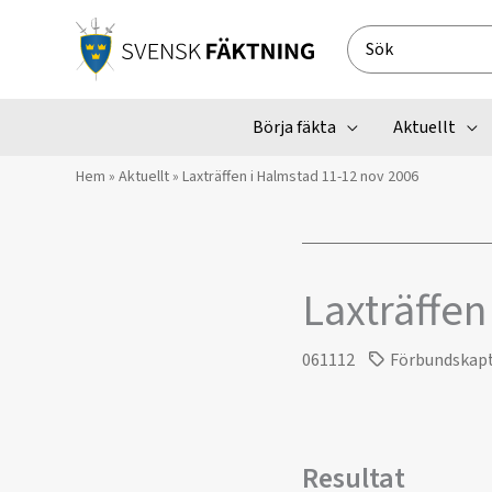
Hoppa
till
Search
innehåll
for:
Börja fäkta
Aktuellt
Hem
»
Aktuellt
»
Laxträffen i Halmstad 11-12 nov 2006
Laxträffen
061112
Förbundskap
Resultat