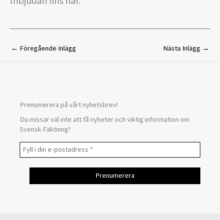
Inbjudan fins här.
←
Föregående Inlägg
Nästa Inlägg
→
Prenumerera på vårt nyhetsbrev!
Du missar väl inte att få nyheter och viktig information om
Svensk Fäktning?