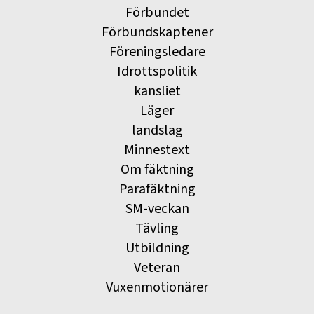
Förbundet
Förbundskaptener
Föreningsledare
Idrottspolitik
kansliet
Läger
landslag
Minnestext
Om fäktning
Parafäktning
SM-veckan
Tävling
Utbildning
Veteran
Vuxenmotionärer