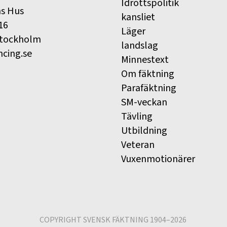
Idrottspolitik
ns Hus
kansliet
16
Läger
Stockholm
landslag
ncing.se
Minnestext
Om fäktning
Parafäktning
SM-veckan
Tävling
Utbildning
Veteran
Vuxenmotionärer
COPYRIGHT SVENSK FÄKTNING 1904–2026