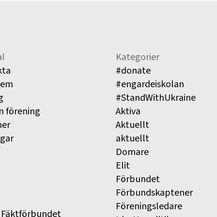
l
Kategorier
kta
#donate
lem
#engardeiskolan
g
#StandWithUkraine
n förening
Aktiva
ner
Aktuellt
ngar
aktuellt
Domare
Elit
Förbundet
Förbundskaptener
Föreningsledare
 Fäktförbundet