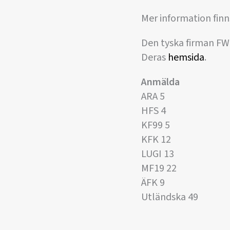
Mer information finn
Den tyska firman FW
Deras
hemsida
.
Anmälda
ARA 5
HFS 4
KF99 5
KFK 12
LUGI 13
MF19 22
ÄFK 9
Utländska 49