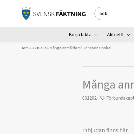
Hoppa
till
Search
innehåll
for:
Börja fäkta
Aktuellt
Hem
»
Aktuellt
»
Många anmälda till Jönssons pokal
Många anm
061202
Förbundskap
Inbjudan finns här.