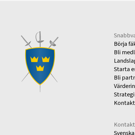
Snabbva
Börja fä
Bli med
Landsla
Starta e
Bli part
Värderi
Strategi
Kontakt
Kontakt
Svenska