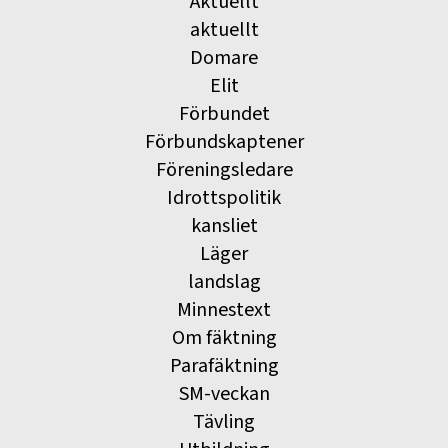
Aktuellt
aktuellt
Domare
Elit
Förbundet
Förbundskaptener
Föreningsledare
Idrottspolitik
kansliet
Läger
landslag
Minnestext
Om fäktning
Parafäktning
SM-veckan
Tävling