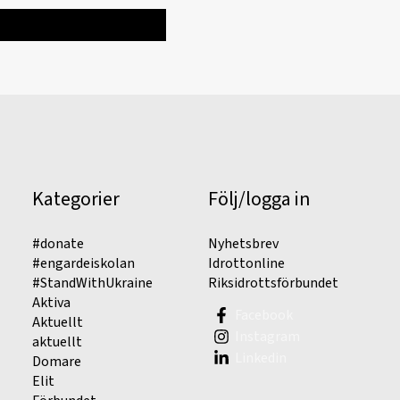
Kategorier
Följ/logga in
#donate
Nyhetsbrev
#engardeiskolan
Idrottonline
#StandWithUkraine
Riksidrottsförbundet
Aktiva
Facebook
Aktuellt
Instagram
aktuellt
Linkedin
Domare
Elit