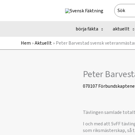
Hoppa
Search
till
for:
innehåll
börja fäkta
aktuellt
Hem
»
Aktuellt
»
Peter Barvestad svensk veteranmästa
Peter Barves
070107
Förbundskaptene
Tävlingen samlade totalt 
I och med att SvFF tävlin
som riksmästerskap, så täv