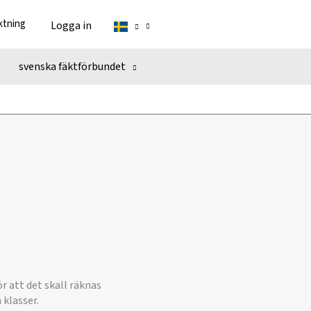
ktning
Logga in
svenska fäktförbundet
r att det skall räknas
 klasser.