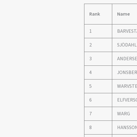
Rank
Name
1
BARVEST
2
SJÖDAHL
3
ANDERS
4
JONSBE
5
WARVST
6
ELFVERS
7
WARG
8
HANSSO