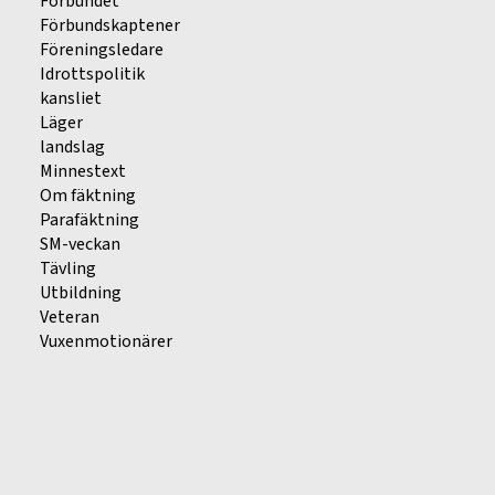
Förbundet
Förbundskaptener
Föreningsledare
Idrottspolitik
kansliet
Läger
landslag
Minnestext
Om fäktning
Parafäktning
SM-veckan
Tävling
Utbildning
Veteran
Vuxenmotionärer