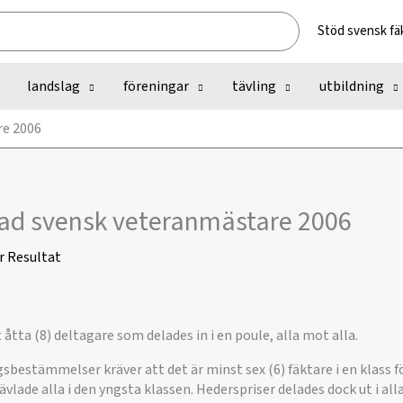
Stöd svensk fä
landslag
föreningar
tävling
utbildning
re 2006
tad svensk veteranmästare 2006
r
Resultat
åtta (8) deltagare som delades in i en poule, alla mot alla.
gsbestämmelser kräver att det är minst sex (6) fäktare i en klass fö
lade alla i den yngsta klassen. Hederspriser delades dock ut i alla