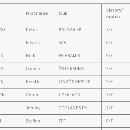
Victory/
First name
Club
match
AD
Peter
KALMAR FK
7/7
Fredrik
SAF
6/7
EN
Helle
FK ARAMIS
5/7
RG
Gunnar
ÖSTERSUND
3/7
EN
Kerstin
LINKÖPINGS FK
3/7
ON
Göran
UPSALA FK
2/7
Johnny
GOTLANDS FK
2/7
N
Staffan
FFF
0/7