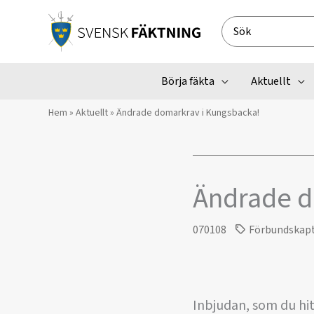
Hoppa
till
Search
innehåll
for:
Börja fäkta
Aktuellt
Hem
»
Aktuellt
»
Ändrade domarkrav i Kungsbacka!
Ändrade d
070108
Förbundskap
Inbjudan, som du hit