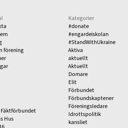
l
Kategorier
kta
#donate
lem
#engardeiskolan
g
#StandWithUkraine
n förening
Aktiva
ner
aktuellt
ngar
Aktuellt
Domare
Elit
Förbundet
Förbundskaptener
Föreningsledare
 Fäktförbundet
Idrottspolitik
ns Hus
kansliet
16