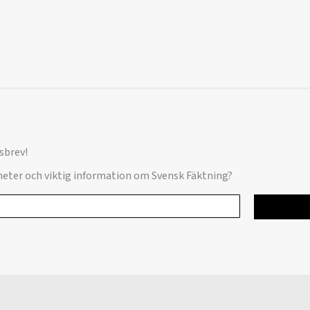
sbrev!
yheter och viktig information om Svensk Fäktning?