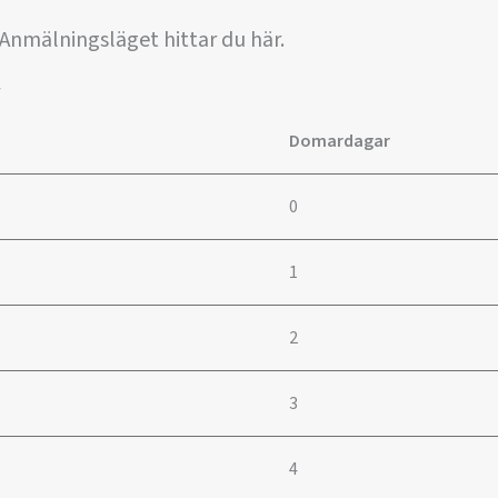
nmälningsläget hittar du här.
v
Domardagar
0
1
2
3
4