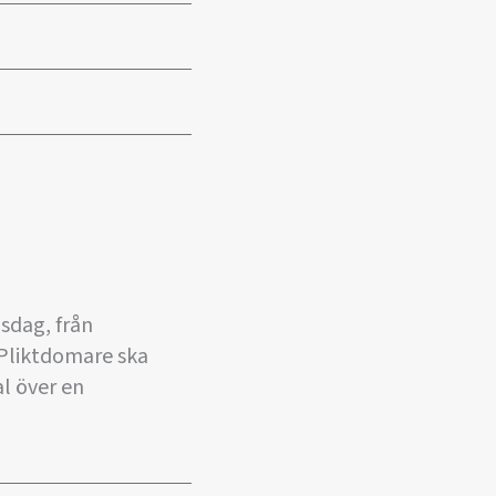
sdag, från
 Pliktdomare ska
al över en