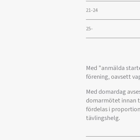
21-24
25-
Med "anmälda starter
förening, oavsett va
Med domardag avses 
domarmötet innan tä
fördelas i proportio
tävlingshelg.