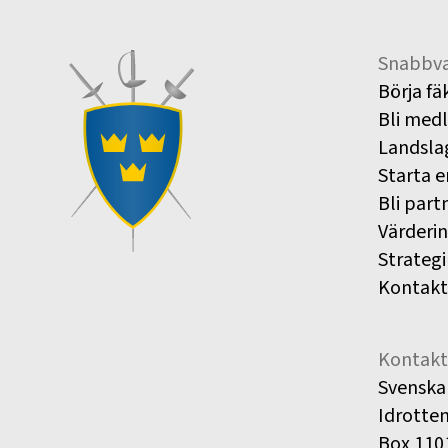
Snabbva
Börja fä
Bli med
Landsla
Starta e
Bli part
Värderi
Strategi
Kontakt
Kontakt
Svenska
Idrotte
Box 110