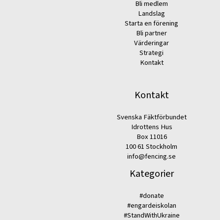
Bli medlem
Landslag
Starta en förening
Bli partner
Värderingar
Strategi
Kontakt
Kontakt
Svenska Fäktförbundet
Idrottens Hus
Box 11016
100 61 Stockholm
info@fencing.se
Kategorier
#donate
#engardeiskolan
#StandWithUkraine