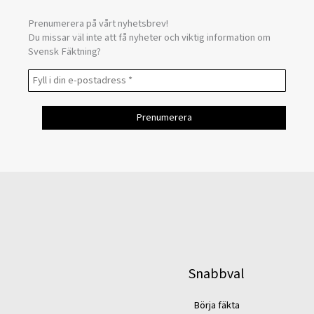
Prenumerera på vårt nyhetsbrev!
Du missar väl inte att få nyheter och viktig information om
Svensk Fäktning?
Snabbval
Börja fäkta