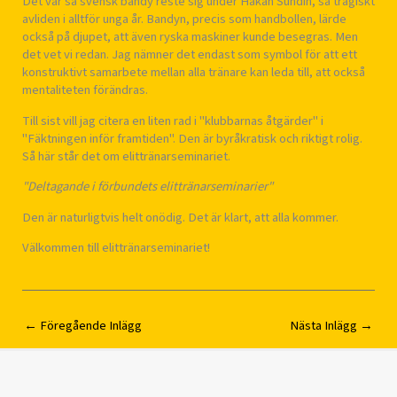
Det var så svensk bandy reste sig under Håkan Sundin, så tragiskt
avliden i alltför unga år. Bandyn, precis som handbollen, lärde
också på djupet, att även ryska maskiner kunde besegras. Men
det vet vi redan. Jag nämner det endast som symbol för att ett
konstruktivt samarbete mellan alla tränare kan leda till, att också
mentaliteten förändras.
Till sist vill jag citera en liten rad i "klubbarnas åtgärder" i
"Fäktningen inför framtiden". Den är byråkratisk och riktigt rolig.
Så här står det om elittränarseminariet.
"Deltagande i förbundets elittränarseminarier"
Den är naturligtvis helt onödig. Det är klart, att alla kommer.
Välkommen till elittränarseminariet!
←
Föregående Inlägg
Nästa Inlägg
→