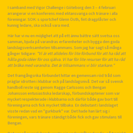
I samband med Vigor Challenge i Göteborg den 3 – 4 februari
arrangerar vi en konferens med elitansvariga och tränare i alla
föreningar. SOK: s sportchef Glenn Östh, fint dragplåster och
kunnig ledare, ska också vara med.
Här har vi nu en möjlighet att på ett ännu bättre sätt svetsa oss
samman, bjuda på varandras erfarenheter och bygga den goda
landslagsverksamheten tillsammans. Som jag har sagt så många
gånger tidigare:
"Vi är ett alldeles för lite förbund för att ha råd att
hålla goda idéer för oss själva. Vi har för lite resurser för att ha råd
att bråka med varandra. Det är tillsammans vi blir starkare."
Det framgångsrika förbundet hittar en gemensam röd tråd som
präglar idrotten i klubbar och på landslagsnivå. Det var så svensk
handboll reste sig genom Ragge Carlssons och Bengan
Johansson entusiastiska ledarskap, förbundskaptener som var
mycket respekterade i klubbarna och därför både gav bort till
föreningarna och fick mycket tillbaka. En debutant i landslaget
visste redan vad en "gurkburk" var. Det hade han lärt sig i
föreningen, vars tränare ständigt både fick och gav stimulans till
Bengan.