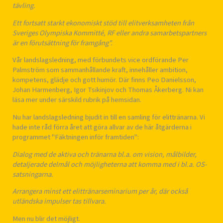
tävling.
Ett fortsatt starkt ekonomiskt stöd till elitverksamheten från
Sveriges Olympiska Kommitté, RF eller andra samarbetspartners
är en förutsättning för framgång".
Vår landslagsledning, med förbundets vice ordförande Per
Palmström som sammanhållande kraft, innehåller ambition,
kompetens, glädje och gott humör. Där finns Peo Danielsson,
Johan Harmenberg, Igor Tsikinjov och Thomas Åkerberg. Ni kan
läsa mer under särskild rubrik på hemsidan.
Nu har landslagsledning bjudit in till en samling för elittränarna. Vi
hade inte råd förra året att göra allvar av de här åtgärderna i
programmet "Fäktningen inför framtiden":
Dialog med de aktiva och tränarna bl.a. om vision, målbilder,
detaljerade delmål och möjligheterna att komma med i bl.a. OS-
satsningarna.
Arrangera minst ett elittränarseminarium per år, där också
utländska impulser tas tillvara.
Men nu blir det möjligt.