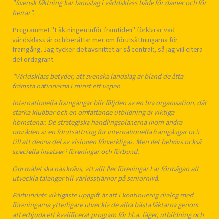
"Svensk fäktning har landslag i världsklass både för damer och för
herrar".
Programmet "Fäktningen inför framtiden" förklarar vad
världsklass är och berättar mer om förutsättningarna för
framgång. Jag tycker det avsnittet är så centralt, så jag vill citera
det ordagrant:
"Världsklass betyder, att svenska landslag är bland de åtta
främsta nationerna i minst ett vapen.
Internationella framgångar blir följden av en bra organisation, där
starka klubbar och en omfattande utbildning är viktiga
hörnstenar. De strategiska handlingsplanerna inom andra
områden är en förutsättning för internationella framgångar och
till att denna del av visionen förverkligas. Men det behövs också
speciella insatser i föreningar och förbund.
Om målet ska nås krävs, att allt fler föreningar har förmågan att
utveckla talanger till världsstjärnor på seniornivå.
Förbundets viktigaste uppgift är att i kontinuerlig dialog med
föreningarna ytterligare utveckla de allra bästa fäktarna genom
att erbjuda ett kvalificerat program för bl.a. läger, utbildning och