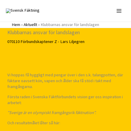
Hoppa
till
innehåll
Hem
»
Aktuellt
»
Klubbarnas ansvar för landslagen
Klubbarnas ansvar för landslagen
070110
Förbundskaptener
Z - Lars Liljegren
Vi hoppas få hyggligt med pengar över i den s.k. talangpotten, där
fäktare oavsett kön, vapen och ålder ska få stöd i takt med
framgångarna.
Första raden i Svenska Fäktförbundets vision ger oss inspiration i
arbetet:
"Sverige är en olympiskt framgångsrik fäktnation".
Och resultatmålet låter så här: