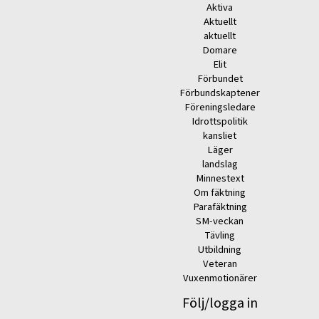
Aktiva
Aktuellt
aktuellt
Domare
Elit
Förbundet
Förbundskaptener
Föreningsledare
Idrottspolitik
kansliet
Läger
landslag
Minnestext
Om fäktning
Parafäktning
SM-veckan
Tävling
Utbildning
Veteran
Vuxenmotionärer
Följ/logga in