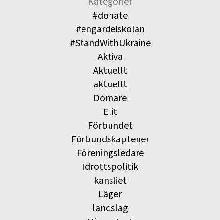
Kategorier
#donate
#engardeiskolan
#StandWithUkraine
Aktiva
Aktuellt
aktuellt
Domare
Elit
Förbundet
Förbundskaptener
Föreningsledare
Idrottspolitik
kansliet
Läger
landslag