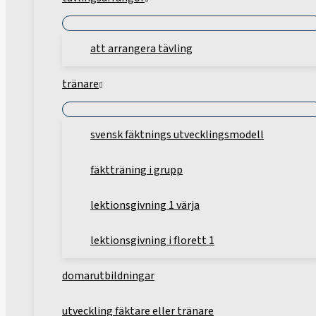
att arrangera tävling
tränare
svensk fäktnings utvecklingsmodell
fäktträning i grupp
lektionsgivning 1 värja
lektionsgivning i florett 1
domarutbildningar
utveckling fäktare eller tränare