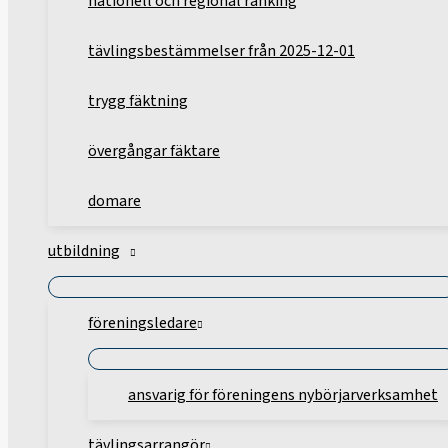
nationell och regional ranking
tävlingsbestämmelser från 2025-12-01
trygg fäktning
övergångar fäktare
domare
utbildning
föreningsledare
ansvarig för föreningens nybörjarverksamhet
tävlingsarrangör