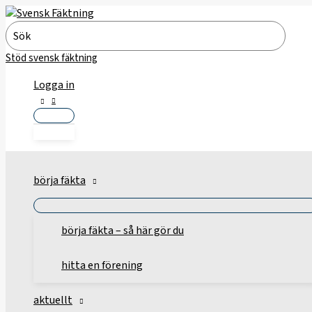
Hoppa
till
Search
innehåll
for:
Stöd svensk fäktning
Logga in
börja fäkta
börja fäkta – så här gör du
hitta en förening
aktuellt