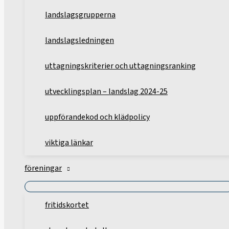
landslagsgrupperna
landslagsledningen
uttagningskriterier och uttagningsranking
utvecklingsplan – landslag 2024-25
uppförandekod och klädpolicy
viktiga länkar
föreningar
fritidskortet