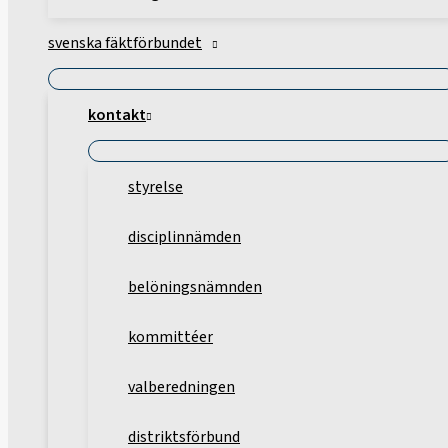
svenska fäktförbundet
kontakt
styrelse
disciplinnämden
belöningsnämnden
kommittéer
valberedningen
distriktsförbund