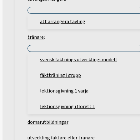
att arrangera tävling
tränare
svensk fäktnings utvecklingsmodell
fäktträning i grupp
lektionsgivning 1 värja
lektionsgivning i florett 1
domarutbildningar
utveckling fäktare eller tränare