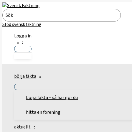
Hoppa
till
Search
innehåll
for:
Stöd svensk fäktning
Logga in
börja fäkta
börja fäkta – så här gör du
hitta en förening
aktuellt