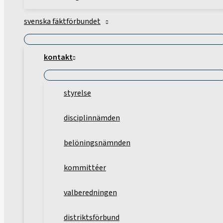
svenska fäktförbundet
kontakt
styrelse
disciplinnämden
belöningsnämnden
kommittéer
valberedningen
distriktsförbund