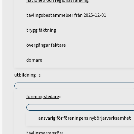
nationell och regional ranking
tävlingsbestämmelser från 2025-12-01
trygg fäktning
övergångar fäktare
domare
utbildning
föreningsledare
ansvarig för föreningens nybörjarverksamhet
tävlingsarrangör