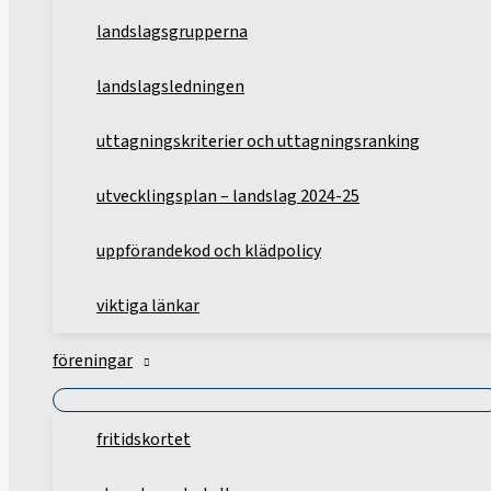
landslagsgrupperna
landslagsledningen
uttagningskriterier och uttagningsranking
utvecklingsplan – landslag 2024-25
uppförandekod och klädpolicy
viktiga länkar
föreningar
fritidskortet