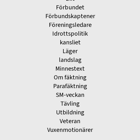
Förbundet
Förbundskaptener
Föreningsledare
Idrottspolitik
kansliet
Läger
landslag
Minnestext
Om fäktning
Parafäktning
SM-veckan
Tävling
Utbildning
Veteran
Vuxenmotionärer