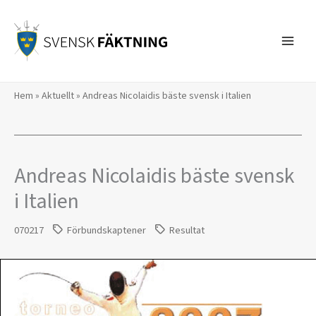
Hoppa
till
innehåll
Hem
»
Aktuellt
»
Andreas Nicolaidis bäste svensk i Italien
Andreas Nicolaidis bäste svensk
i Italien
070217
Förbundskaptener
Resultat