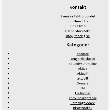
Kontakt
Svenska Fäktförbundet
Idrottens Hus
Box 11016
100 61 Stockholm
info@fencing.se
Kategorier
#donate
#engardeiskolan
#StandWithUkraine
Aktiva
Aktuellt
aktuellt
Domare
Elit
Förbundet
Förbundskaptener
Föreningsledare
Idrottspolitik