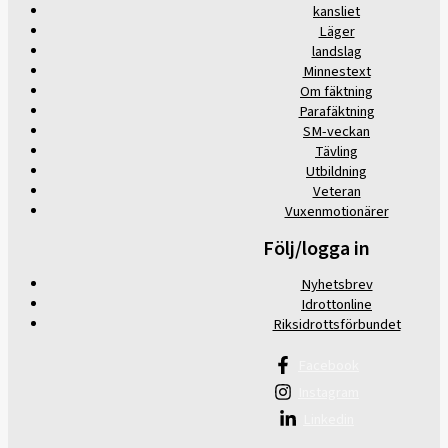
kansliet
Läger
landslag
Minnestext
Om fäktning
Parafäktning
SM-veckan
Tävling
Utbildning
Veteran
Vuxenmotionärer
Följ/logga in
Nyhetsbrev
Idrottonline
Riksidrottsförbundet
Facebook
Instagram
Linkedin