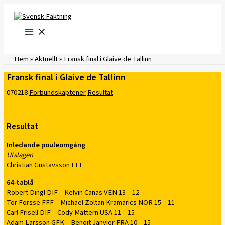
Hoppa
till
innehåll
Hem
»
Aktuellt
»
Fransk final i Glaive de Tallinn
Fransk final i Glaive de Tallinn
070218
Förbundskaptener
Resultat
Resultat
Inledande pouleomgång
Utslagen
Christian Gustavsson FFF
64-tablå
Robert Dingl DIF – Kelvin Canas VEN 13 – 12
Tor Forsse FFF – Michael Zoltan Kramarics NOR 15 – 11
Carl Frisell DIF – Cody Mattern USA 11 – 15
Adam Larsson GFK – Benoit Janvier FRA 10 – 15