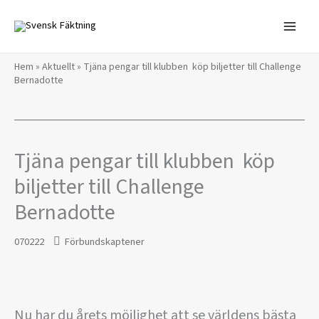
Hoppa
till
innehåll
Hem
»
Aktuellt
»
Tjäna pengar till klubben  köp biljetter till Challenge
Bernadotte
Tjäna pengar till klubben  köp
biljetter till Challenge
Bernadotte
070222
Förbundskaptener
Nu har du årets möjlighet att se världens bästa