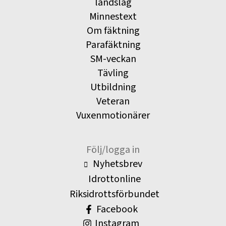
landslag
Minnestext
Om fäktning
Parafäktning
SM-veckan
Tävling
Utbildning
Veteran
Vuxenmotionärer
Följ/logga in
Nyhetsbrev
Idrottonline
Riksidrottsförbundet
Facebook
Instagram