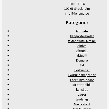
Box 11016
100 61 Stockholm
info@fencing.se
Kategorier
#donate
#engardeiskolan
#StandWithUkraine
Aktiva
Aktuellt
aktuellt
Domare
Elit
Förbundet
Förbundskaptener
Föreningsledare
Idrottspolitik
kansliet
Läger
landslag
Minnestext