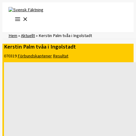
Hoppa
till
innehåll
Hem
»
Aktuellt
»
Kerstin Palm tvåa i Ingolstadt
Kerstin Palm tvåa i Ingolstadt
070319
Förbundskaptener
Resultat