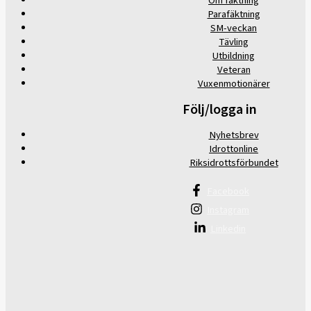
Om fäktning
Parafäktning
SM-veckan
Tävling
Utbildning
Veteran
Vuxenmotionärer
Följ/logga in
Nyhetsbrev
Idrottonline
Riksidrottsförbundet
Facebook
Instagram
Linkedin