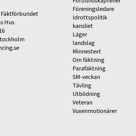
Förbundskaptener
Föreningsledare
 Fäktförbundet
Idrottspolitik
ns Hus
kansliet
16
Läger
Stockholm
landslag
ncing.se
Minnestext
Om fäktning
Parafäktning
SM-veckan
Tävling
Utbildning
Veteran
Vuxenmotionärer