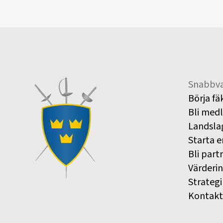
Snabbva
Börja fä
Bli med
Landsla
Starta e
Bli part
Värderi
Strategi
Kontakt