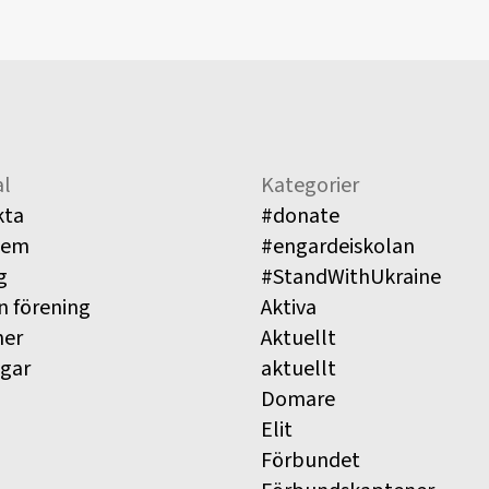
l
Kategorier
kta
#donate
lem
#engardeiskolan
g
#StandWithUkraine
n förening
Aktiva
ner
Aktuellt
ngar
aktuellt
Domare
Elit
Förbundet