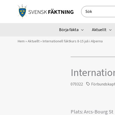
Hoppa
till
Search
innehåll
for:
Börja fäkta
Aktuellt
Hem
»
Aktuellt
»
Internationell fäktkurs 8-15 juli i Alperna
Internation
070322
Förbundskap
Plats: Arcs-Bourg St