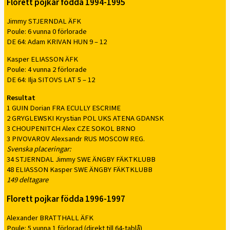
Florett pojkar födda 1994-1995
Jimmy STJERNDAL ÄFK
Poule: 6 vunna 0 förlorade
DE 64: Adam KRIVAN HUN 9 – 12
Kasper ELIASSON ÄFK
Poule: 4 vunna 2 förlorade
DE 64: Ilja SITOVS LAT 5 – 12
Resultat
1 GUIN Dorian FRA ECULLY ESCRIME
2 GRYGLEWSKI Krystian POL UKS ATENA GDANSK
3 CHOUPENITCH Alex CZE SOKOL BRNO
3 PIVOVAROV Alexsandr RUS MOSCOW REG.
Svenska placeringar:
34 STJERNDAL Jimmy SWE ÄNGBY FÄKTKLUBB
48 ELIASSON Kasper SWE ÄNGBY FÄKTKLUBB
149 deltagare
Florett pojkar födda 1996-1997
Alexander BRATTHALL ÄFK
Poule: 5 vunna 1 förlorad (direkt till 64-tablå)