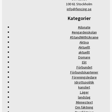
100 61 Stockholm
info@fencing.se
Kategorier
#donate
#engardeiskolan
#StandWithUkraine
Aktiva
Aktuellt
aktuellt
Domare
Elit
Förbundet
Förbundskaptener
Föreningsledare
Idrottspolitik
kansliet
Läger
landslag
Minnestext
Om fäktning