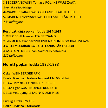
3 SZCZEPANOWSKI Tomasz POL IKS WARSZAWA
Svenska placeringar:
44 WARG Jonathan SWE GOTLANDS FÄKTKLUBB
57 MAREND Alexander SWE GOTLANDS FÄKTKLUBB
133 deltagare
Resultat
v
ärja pojkar födda 1994-1995
1 MELOCCHI Tomaso ITA BERGAMO
2 FARMER Alexander SVK BSK MARTINENGO BRATISLAVA
3 WILLEMO Jakob SWE GOTLANDS FÄKTKLUBB
3 WOJTUN Hubert POL SOKOLIK KROSNO
112 deltagare
Florett pojkar födda 1992-1993
Oskar WEINBERGER ÄFK
Poule: 6 vunna 0 förlorade (direkt till 64-tablå)
DE 64: Jaroslav LONDIN CZE 15 – 8
DE 32: Egor GUSTINOVICH RUS 15- 8
DE 16: Volodymyr STADNYK UKR 9 -15
Ludvig FLYBORG ÄFK
Poule: 3 vunna 3 förlorade