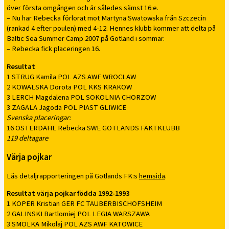
över första omgången och är således sämst 16:e.
– Nu har Rebecka förlorat mot Martyna Swatowska från Szczecin
(rankad 4 efter poulen) med 4-12. Hennes klubb kommer att delta på
Baltic Sea Summer Camp 2007 på Gotland i sommar.
– Rebecka fick placeringen 16.
Resultat
1 STRUG Kamila POL AZS AWF WROCLAW
2 KOWALSKA Dorota POL KKS KRAKOW
3 LERCH Magdalena POL SOKOLNIA CHORZOW
3 ZAGALA Jagoda POL PIAST GLIWICE
Svenska placeringar:
16 ÖSTERDAHL Rebecka SWE GOTLANDS FÄKTKLUBB
119 deltagare
Värja pojkar
Läs detaljrapporteringen på Gotlands FK:s
hemsida
.
Resultat
värja pojkar födda 1992-1993
1 KOPER Kristian GER FC TAUBERBISCHOFSHEIM
2 GALINSKI Bartlomiej POL LEGIA WARSZAWA
3 SMOLKA Mikolaj POL AZS AWF KATOWICE