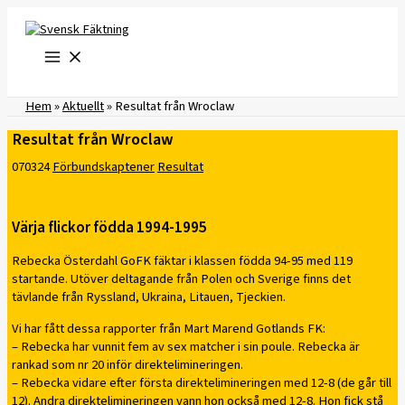
Hoppa
till
innehåll
Hem
»
Aktuellt
»
Resultat från Wroclaw
Resultat från Wroclaw
070324
Förbundskaptener
Resultat
Värja flickor födda 1994-1995
Rebecka Österdahl GoFK fäktar i klassen födda 94-95 med 119
startande. Utöver deltagande från Polen och Sverige finns det
tävlande från Ryssland, Ukraina, Litauen, Tjeckien.
Vi har fått dessa rapporter från Mart Marend Gotlands FK:
– Rebecka har vunnit fem av sex matcher i sin poule. Rebecka är
rankad som nr 20 inför direktelimineringen.
– Rebecka vidare efter första direktelimineringen med 12-8 (de går till
12). Andra direktelimineringen vann hon också med 12-8. Hon fick stå