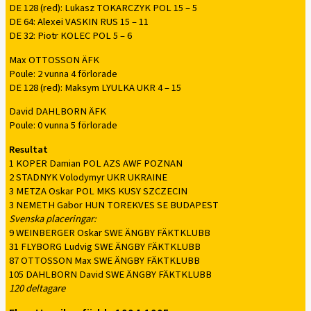
DE 128 (red): Lukasz TOKARCZYK POL 15 – 5
DE 64: Alexei VASKIN RUS 15 – 11
DE 32: Piotr KOLEC POL 5 – 6
Max OTTOSSON ÄFK
Poule: 2 vunna 4 förlorade
DE 128 (red): Maksym LYULKA UKR 4 – 15
David DAHLBORN ÄFK
Poule: 0 vunna 5 förlorade
Resultat
1 KOPER Damian POL AZS AWF POZNAN
2 STADNYK Volodymyr UKR UKRAINE
3 METZA Oskar POL MKS KUSY SZCZECIN
3 NEMETH Gabor HUN TOREKVES SE BUDAPEST
Svenska placeringar:
9 WEINBERGER Oskar SWE ÄNGBY FÄKTKLUBB
31 FLYBORG Ludvig SWE ÄNGBY FÄKTKLUBB
87 OTTOSSON Max SWE ÄNGBY FÄKTKLUBB
105 DAHLBORN David SWE ÄNGBY FÄKTKLUBB
120 deltagare