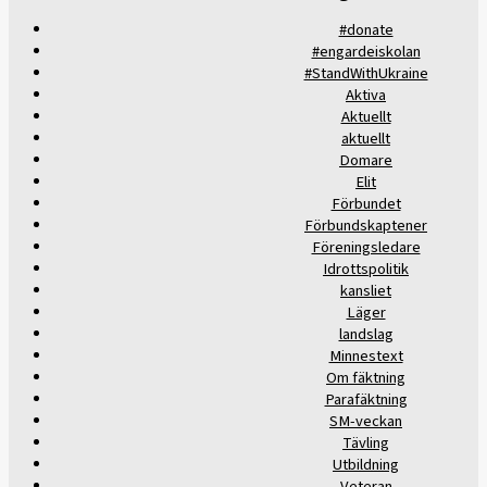
#donate
#engardeiskolan
#StandWithUkraine
Aktiva
Aktuellt
aktuellt
Domare
Elit
Förbundet
Förbundskaptener
Föreningsledare
Idrottspolitik
kansliet
Läger
landslag
Minnestext
Om fäktning
Parafäktning
SM-veckan
Tävling
Utbildning
Veteran