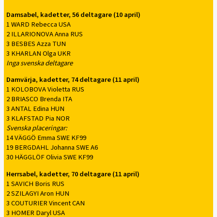
Damsabel, kadetter, 56 deltagare (10 april)
1 WARD Rebecca USA
2 ILLARIONOVA Anna RUS
3 BESBES Azza TUN
3 KHARLAN Olga UKR
Inga svenska deltagare
Damvärja, kadetter, 74 deltagare (11 april)
1 KOLOBOVA Violetta RUS
2 BRIASCO Brenda ITA
3 ANTAL Edina HUN
3 KLAFSTAD Pia NOR
Svenska placeringar:
14 VÄGGÖ Emma SWE KF99
19 BERGDAHL Johanna SWE A6
30 HÄGGLÖF Olivia SWE KF99
Herrsabel, kadetter, 70 deltagare (11 april)
1 SAVICH Boris RUS
2 SZILAGYI Aron HUN
3 COUTURIER Vincent CAN
3 HOMER Daryl USA