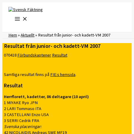
Hoppa
till
innehåll
Hem
»
Aktuellt
»
Resultat från junior- och kadett-VM 2007
Resultat från junior- och kadett-VM 2007
070418
Förbundskaptener
Resultat
Samtliga resultat finns på
FIE:s hemsida
.
Resultat
Herrflorett, kadetter, 86 deltagare (10 april)
1 MIYAKE Ryo JPN
2 LARI Tommaso ITA
3 CASTELLANI Enzo USA
3 SERRI Cedrik FRA
Svenska placeringar:
42 NICOLAIDIS Andreas SWE MF19