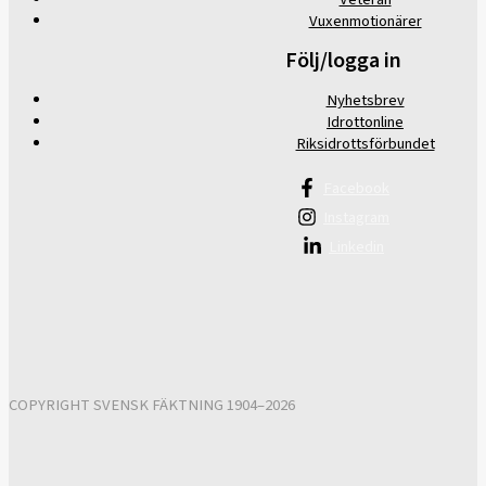
Vuxenmotionärer
Följ/logga in
Nyhetsbrev
Idrottonline
Riksidrottsförbundet
Facebook
Instagram
Linkedin
COPYRIGHT SVENSK FÄKTNING 1904–2026