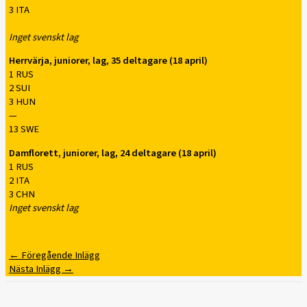
3 ITA
Inget svenskt lag
Herrvärja, juniorer, lag, 35 deltagare (18 april)
1 RUS
2 SUI
3 HUN
—
13 SWE
Damflorett, juniorer, lag, 24 deltagare (18 april)
1 RUS
2 ITA
3 CHN
Inget svenskt lag
←
Föregående Inlägg
Nästa Inlägg
→