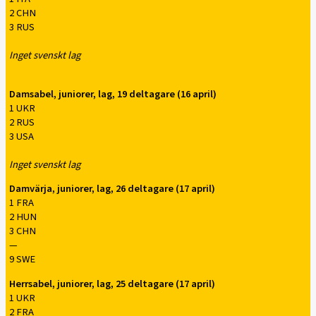
2 CHN
3 RUS
Inget svenskt lag
Damsabel, juniorer, lag, 19 deltagare (16 april)
1 UKR
2 RUS
3 USA
Inget svenskt lag
Damvärja, juniorer, lag, 26 deltagare (17 april)
1 FRA
2 HUN
3 CHN
—
9 SWE
Herrsabel, juniorer, lag, 25 deltagare (17 april)
1 UKR
2 FRA