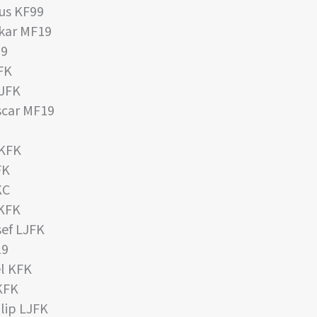
us KF99
skar MF19
19
FK
LJFK
car MF19
 KFK
FK
KC
 KFK
ef LJFK
19
l KFK
KFK
lip LJFK