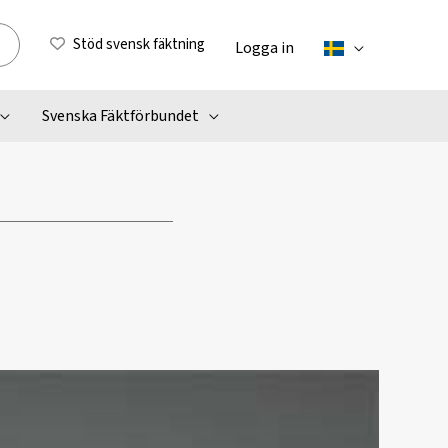
Stöd svensk fäktning
Logga in
Svenska Fäktförbundet