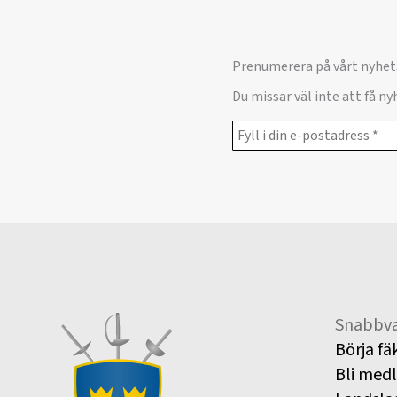
Prenumerera på vårt nyhet
Du missar väl inte att få n
Snabbva
Börja fä
Bli med