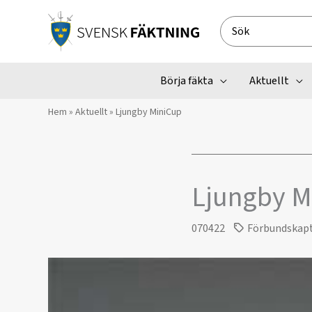
Hoppa
till
Search
innehåll
for:
Börja fäkta
Aktuellt
Hem
»
Aktuellt
»
Ljungby MiniCup
Ljungby M
070422
Förbundskap