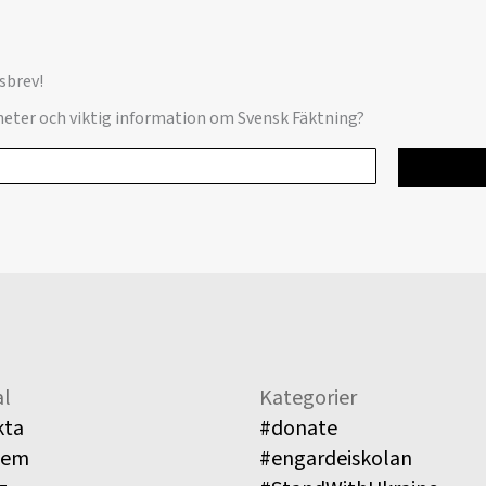
sbrev!
yheter och viktig information om Svensk Fäktning?
l
Kategorier
kta
#donate
lem
#engardeiskolan