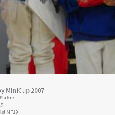
by MiniCup 2007
Flickor
19
iel MF19