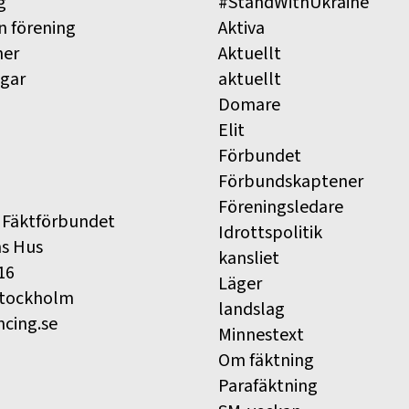
g
#StandWithUkraine
n förening
Aktiva
ner
Aktuellt
ngar
aktuellt
Domare
Elit
Förbundet
Förbundskaptener
Föreningsledare
 Fäktförbundet
Idrottspolitik
ns Hus
kansliet
16
Läger
Stockholm
landslag
ncing.se
Minnestext
Om fäktning
Parafäktning