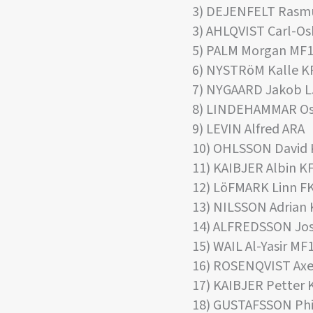
3) DEJENFELT Rasm
3) AHLQVIST Carl-O
5) PALM Morgan MF
6) NYSTRöM Kalle K
7) NYGAARD Jakob 
8) LINDEHAMMAR Os
9) LEVIN Alfred ARA
10) OHLSSON David
11) KAIBJER Albin K
12) LöFMARK Linn F
13) NILSSON Adrian
14) ALFREDSSON Jos
15) WAIL Al-Yasir MF
16) ROSENQVIST Axe
17) KAIBJER Petter 
18) GUSTAFSSON Phi