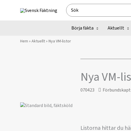
Hoppa
Search
till
for:
innehåll
Börja fäkta
Aktuellt
Hem
»
Aktuellt
»
Nya VM-listor
Nya VM-lis
070423
Förbundskapt
Listorna hittar du hä