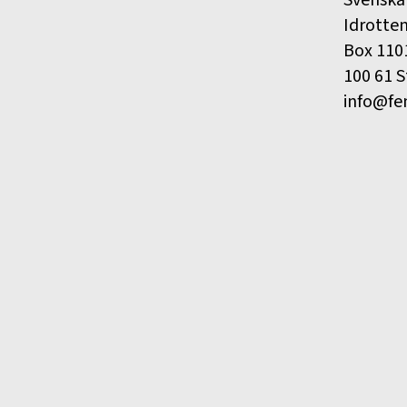
Svenska
Idrotte
Box 110
100 61 
info@fe