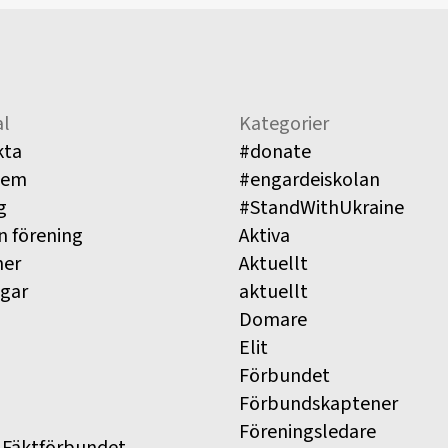
l
Kategorier
kta
#donate
lem
#engardeiskolan
g
#StandWithUkraine
n förening
Aktiva
ner
Aktuellt
ngar
aktuellt
Domare
Elit
Förbundet
Förbundskaptener
Föreningsledare