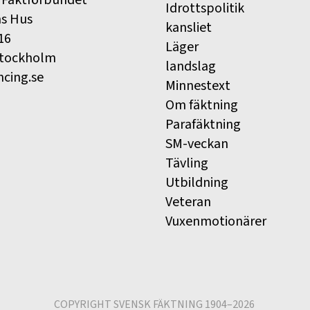
 Fäktförbundet
Idrottspolitik
ns Hus
kansliet
16
Läger
Stockholm
landslag
ncing.se
Minnestext
Om fäktning
Parafäktning
SM-veckan
Tävling
Utbildning
Veteran
Vuxenmotionärer
COPYRIGHT SVENSK FÄKTNING 1904–2026