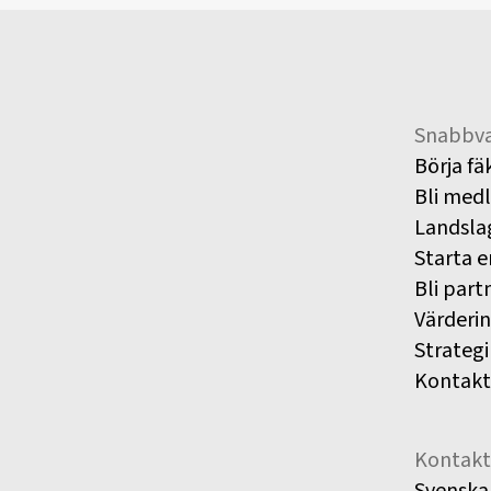
Snabbva
Börja fä
Bli med
Landsla
Starta e
Bli part
Värderi
Strategi
Kontakt
Kontakt